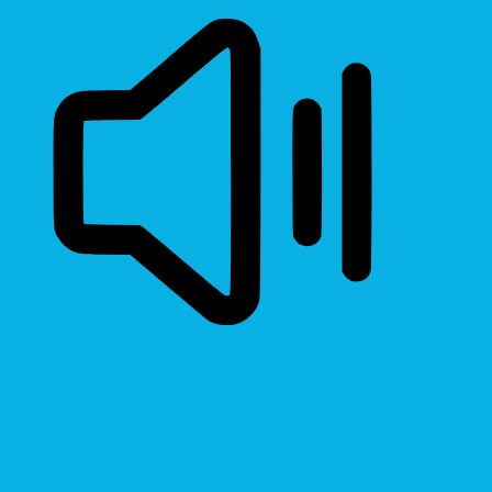
Read Page