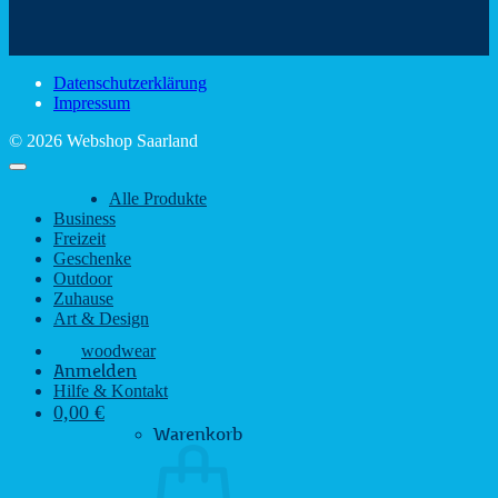
schönsten
mit
Schir
Sehenswürdigkeiten
rustikalem
gute
des
Charme
Laun
Saarlandes
bei
Datenschutzerklärung
Regen
Impressum
© 2026 Webshop Saarland
Alle Produkte
Business
Freizeit
Geschenke
Outdoor
Zuhause
Art & Design
woodwear
Anmelden
Hilfe & Kontakt
0,00
€
Warenkorb