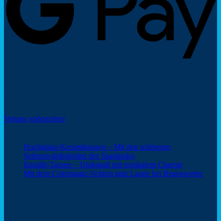
Social Share
Vertrag widerrufen!
Neuigkeiten
Hochglanz-Keramiktassen – Mit den schönsten
Keine
Sehenswürdigkeiten des Saarlandes
Kommentare
Keine
Emaille-Tassen – Trinkspaß mit rustikalem Charme
zu
Kommentar
Keine
Mit dem Colormagic-Schirm gute Laune bei Regenwetter
Hochglanz-
zu
Komm
Keramiktassen
Emaille-
zu
Webshop Saarland – ein Service von
–
Tassen
Mit
Mit
–
dem
den
Trinkspaß
Color