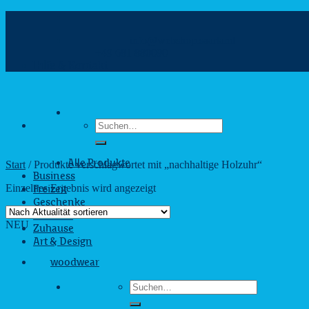
Zum
Inhalt
info@webshop.saarland
springen
+49 681 880090
Hilfe & Kontakt
Suchen
nach:
Start
/
Produkte verschlagwortet mit „nachhaltige Holzuhr“
Alle Produkte
Business
Einzelnes Ergebnis wird angezeigt
Freizeit
Geschenke
Outdoor
NEU
Zuhause
Art & Design
woodwear
Suchen
nach: