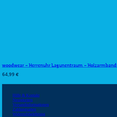
woodwear – Herrenuhr Lagunentraum – Holzarmband
64,99
€
Kundeninformationen
Hilfe & Kontakt
Neuigkeiten
Versandinformationen
Zahlungsarten
Widerrufsbelehrung