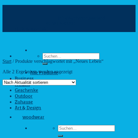
Zum
Inhalt
info@webshop.saarland
springen
+49 681 880090
Hilfe & Kontakt
Suchen
nach:
Start
/
Produkte verschlagwortet mit „Neues Leben“
Nach
Alle 2 Ergebnisse werden angezeigt
Alle Produkte
Aktualität
Business
sortiert
Freizeit
Geschenke
Outdoor
Zuhause
Art & Design
woodwear
Suchen
nach: