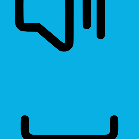
Read Page