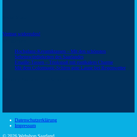
Social Share
Vertrag widerrufen!
Neuigkeiten
Hochglanz-Keramiktassen – Mit den schönsten
Keine
Sehenswürdigkeiten des Saarlandes
Kommentare
Keine
Emaille-Tassen – Trinkspaß mit rustikalem Charme
zu
Kommentar
Keine
Mit dem Colormagic-Schirm gute Laune bei Regenwetter
Hochglanz-
zu
Komm
Keramiktassen
Emaille-
zu
Webshop Saarland – ein Service von
–
Tassen
Mit
Mit
–
dem
den
Trinkspaß
Color
schönsten
mit
Schir
Sehenswürdigkeiten
rustikalem
gute
des
Charme
Laun
Saarlandes
bei
Datenschutzerklärung
Regen
Impressum
© 2026 Webshop Saarland