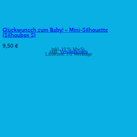
Glückwunsch zum Baby! – Mini-Silhouette
(Silhoubox S)
9,50
€
inkl. 19 % MwSt.
zzgl.
Versandkosten
Lieferzeit:
1-2 Werktage