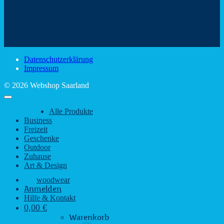
Mit
–
dem
den
Trinkspaß
Color
schönsten
mit
Schir
Sehenswürdigkeiten
rustikalem
gute
des
Charme
Laun
Saarlandes
bei
Datenschutzerklärung
Regen
Impressum
© 2026 Webshop Saarland
Alle Produkte
Business
Freizeit
Geschenke
Outdoor
Zuhause
Art & Design
woodwear
Anmelden
Hilfe & Kontakt
0,00
€
Warenkorb