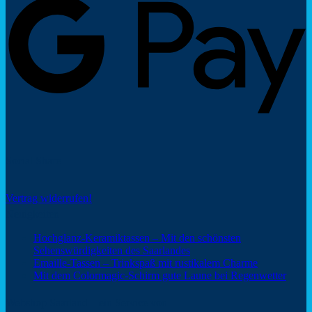
Social Share
Vertrag widerrufen!
Neuigkeiten
Hochglanz-Keramiktassen – Mit den schönsten
Keine
Sehenswürdigkeiten des Saarlandes
Kommentare
Keine
Emaille-Tassen – Trinkspaß mit rustikalem Charme
zu
Kommentar
Keine
Mit dem Colormagic-Schirm gute Laune bei Regenwetter
Hochglanz-
zu
Komm
Keramiktassen
Emaille-
zu
Webshop Saarland – ein Service von
–
Tassen
Mit