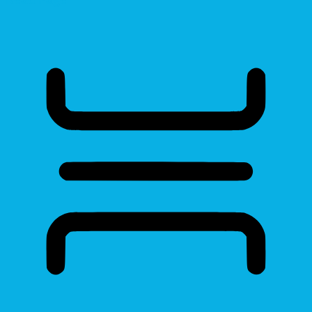
Read Page