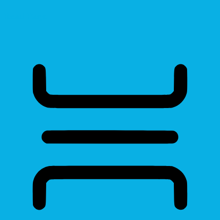
Read Page