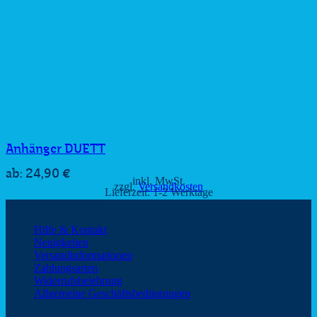
Anhänger DUETT
24,90
€
ab:
inkl. MwSt.
zzgl.
Versandkosten
Lieferzeit:
1-2 Werktage
Kundeninformationen
Hilfe & Kontakt
Neuigkeiten
Versandinformationen
Zahlungsarten
Widerrufsbelehrung
Allgemeine Geschäftsbedingungen