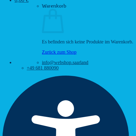
Warenkorb
Es befinden sich keine Produkte im Warenkorb.
Zurück zum Shop
info@webshop.saarland
+49 681 880090