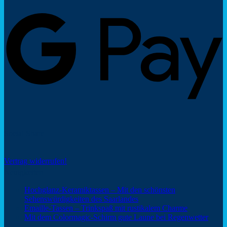
G
P
Social Share
Vertrag widerrufen!
Neuigkeiten
Hochglanz-Keramiktassen – Mit den schönsten
Keine
Sehenswürdigkeiten des Saarlandes
Kommentare
Keine
Emaille-Tassen – Trinkspaß mit rustikalem Charme
zu
Kommentar
Keine
Mit dem Colormagic-Schirm gute Laune bei Regenwetter
Hochglanz-
zu
Komm