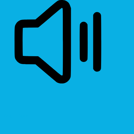
Read Page