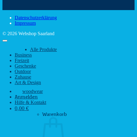
Sehenswürdigkeiten
rustikalem
gute
des
Charme
Laun
Saarlandes
bei
Datenschutzerklärung
Regen
Impressum
© 2026 Webshop Saarland
Alle Produkte
Business
Freizeit
Geschenke
Outdoor
Zuhause
Art & Design
woodwear
Anmelden
Hilfe & Kontakt
0,00
€
Warenkorb