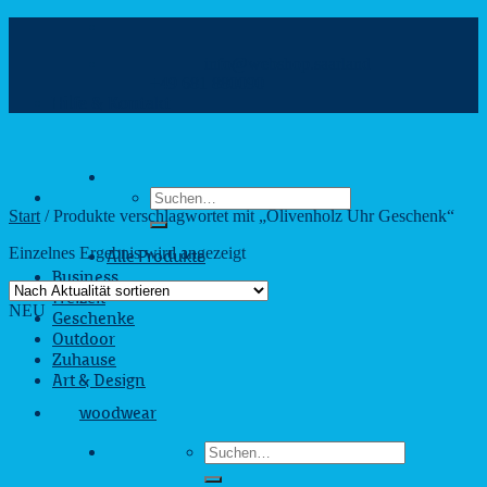
Zum
Inhalt
info@webshop.saarland
springen
+49 681 880090
Hilfe & Kontakt
Suchen
nach:
Start
/
Produkte verschlagwortet mit „Olivenholz Uhr Geschenk“
Einzelnes Ergebnis wird angezeigt
Alle Produkte
Business
Freizeit
NEU
Geschenke
Outdoor
Zuhause
Art & Design
woodwear
Suchen
nach: