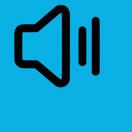
Read Page