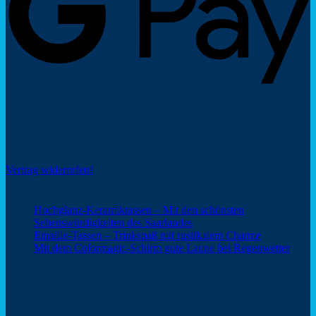
Social Share
Vertrag widerrufen!
Neuigkeiten
Hochglanz-Keramiktassen – Mit den schönsten
Keine
Sehenswürdigkeiten des Saarlandes
Kommentare
Keine
Emaille-Tassen – Trinkspaß mit rustikalem Charme
zu
Kommentar
Keine
Mit dem Colormagic-Schirm gute Laune bei Regenwetter
Hochglanz-
zu
Komm
Keramiktassen
Emaille-
zu
Webshop Saarland – ein Service von
–
Tassen
Mit
Mit
–
dem
den
Trinkspaß
Color