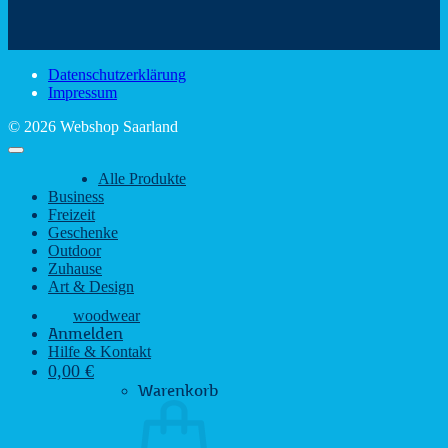
schönsten
mit
Schir
Sehenswürdigkeiten
rustikalem
gute
des
Charme
Laun
Saarlandes
bei
Datenschutzerklärung
Regen
Impressum
© 2026 Webshop Saarland
Alle Produkte
Business
Freizeit
Geschenke
Outdoor
Zuhause
Art & Design
woodwear
Anmelden
Hilfe & Kontakt
0,00
€
Warenkorb