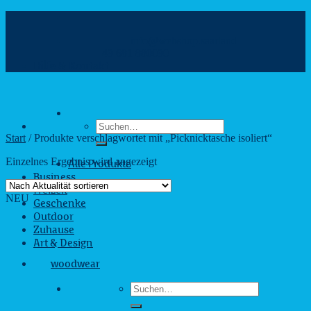
Zum
Inhalt
info@webshop.saarland
springen
+49 681 880090
Hilfe & Kontakt
Suchen
nach:
Start
/
Produkte verschlagwortet mit „Picknicktasche isoliert“
Einzelnes Ergebnis wird angezeigt
Alle Produkte
Business
Freizeit
NEU
Geschenke
Outdoor
Zuhause
Art & Design
woodwear
Suchen
nach: