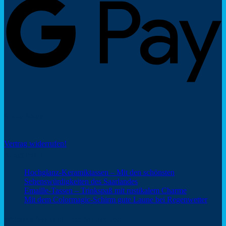
Social Share
Vertrag widerrufen!
Neuigkeiten
Hochglanz-Keramiktassen – Mit den schönsten
Keine
Sehenswürdigkeiten des Saarlandes
Kommentare
Keine
Emaille-Tassen – Trinkspaß mit rustikalem Charme
zu
Kommentar
Keine
Mit dem Colormagic-Schirm gute Laune bei Regenwetter
Hochglanz-
zu
Komm
Keramiktassen
Emaille-
zu
Webshop Saarland – ein Service von
–
Tassen
Mit