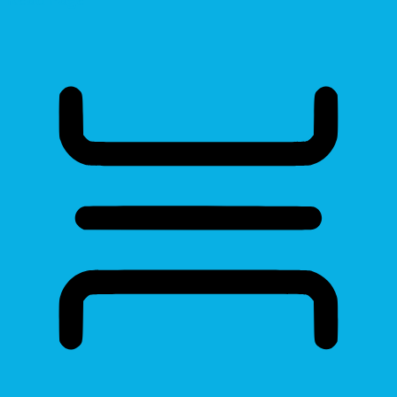
Read Page