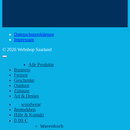
Mit
–
dem
den
Trinkspaß
Color
schönsten
mit
Schir
Sehenswürdigkeiten
rustikalem
gute
des
Charme
Laun
Saarlandes
bei
Datenschutzerklärung
Regen
Impressum
© 2026 Webshop Saarland
Alle Produkte
Business
Freizeit
Geschenke
Outdoor
Zuhause
Art & Design
woodwear
Anmelden
Hilfe & Kontakt
0,00
€
Warenkorb