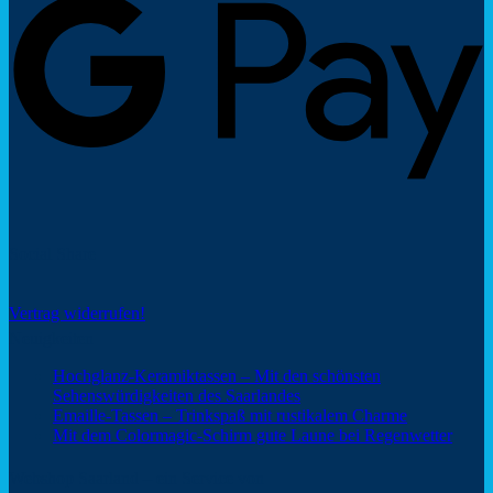
Social Share
Vertrag widerrufen!
Neuigkeiten
Hochglanz-Keramiktassen – Mit den schönsten
Keine
Sehenswürdigkeiten des Saarlandes
Kommentare
Keine
Emaille-Tassen – Trinkspaß mit rustikalem Charme
zu
Kommentar
Keine
Mit dem Colormagic-Schirm gute Laune bei Regenwetter
Hochglanz-
zu
Komm
Keramiktassen
Emaille-
zu
Webshop Saarland – ein Service von
–
Tassen
Mit