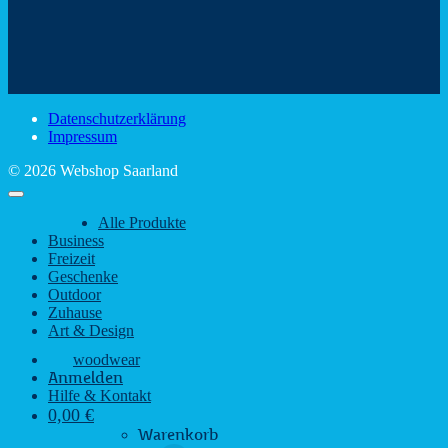
Mit
–
dem
den
Trinkspaß
Color
schönsten
mit
Schir
Sehenswürdigkeiten
rustikalem
gute
des
Charme
Laun
Saarlandes
bei
Datenschutzerklärung
Regen
Impressum
© 2026 Webshop Saarland
Alle Produkte
Business
Freizeit
Geschenke
Outdoor
Zuhause
Art & Design
woodwear
Anmelden
Hilfe & Kontakt
0,00
€
Warenkorb