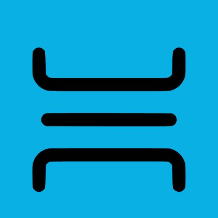
Read Page