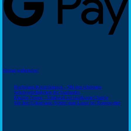
Social Share
Vertrag widerrufen!
Neuigkeiten
Hochglanz-Keramiktassen – Mit den schönsten
Keine
Sehenswürdigkeiten des Saarlandes
Kommentare
Keine
Emaille-Tassen – Trinkspaß mit rustikalem Charme
zu
Kommentar
Keine
Mit dem Colormagic-Schirm gute Laune bei Regenwetter
Hochglanz-
zu
Komm
Keramiktassen
Emaille-
zu
Webshop Saarland – ein Service von
–
Tassen
Mit
Mit
–
dem
den
Trinkspaß
Color