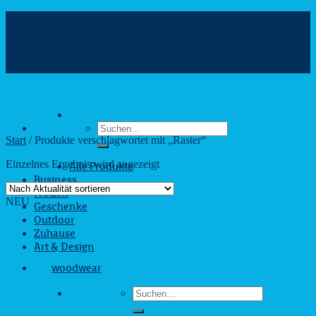
Zum
Inhalt
info@webshop.saarland
springen
+49 681 880090
Hilfe & Kontakt
Suchen
nach:
Start
/
Produkte verschlagwortet mit „Raster“
Einzelnes Ergebnis wird angezeigt
Alle Produkte
Business
Freizeit
NEU
Geschenke
Outdoor
Zuhause
Art & Design
woodwear
Suchen
nach: