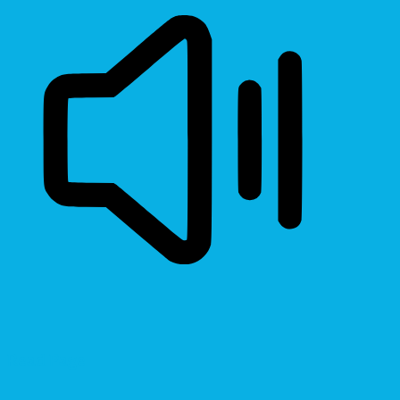
Read Page