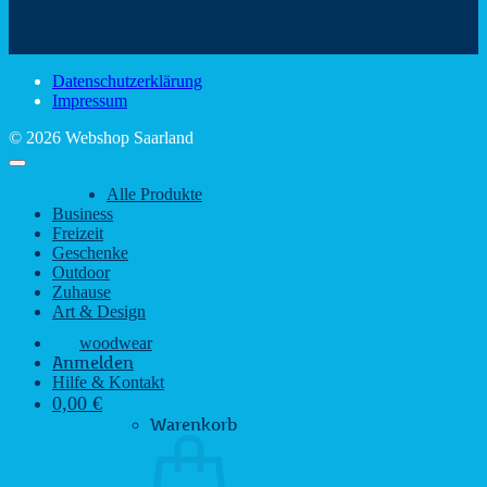
schönsten
mit
Schir
Sehenswürdigkeiten
rustikalem
gute
des
Charme
Laun
Saarlandes
bei
Datenschutzerklärung
Regen
Impressum
© 2026 Webshop Saarland
Alle Produkte
Business
Freizeit
Geschenke
Outdoor
Zuhause
Art & Design
woodwear
Anmelden
Hilfe & Kontakt
0,00
€
Warenkorb