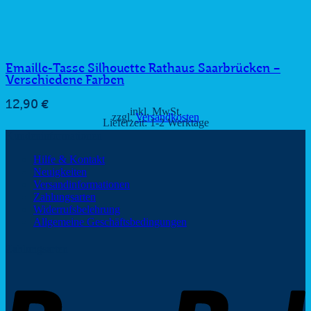
Emaille-Tasse Silhouette Rathaus Saarbrücken –
Verschiedene Farben
12,90
€
inkl. MwSt.
zzgl.
Versandkosten
Lieferzeit:
1-2 Werktage
Kundeninformationen
Hilfe & Kontakt
Neuigkeiten
Versandinformationen
Zahlungsarten
Widerrufsbelehrung
Allgemeine Geschäftsbedingungen
Zahlungsarten
P