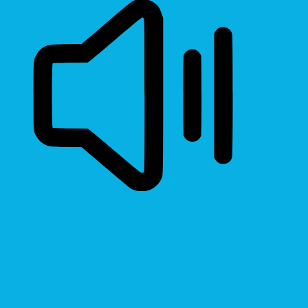
Read Page