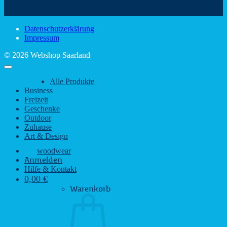
Sehenswürdigkeiten
rustikalem
gute
des
Charme
Laun
Saarlandes
bei
Datenschutzerklärung
Regen
Impressum
© 2026 Webshop Saarland
Alle Produkte
Business
Freizeit
Geschenke
Outdoor
Zuhause
Art & Design
woodwear
Anmelden
Hilfe & Kontakt
0,00
€
Warenkorb