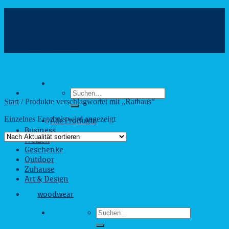
Zum
Inhalt
info@webshop.saarland
springen
+49 681 880090
Hilfe & Kontakt
Suchen
nach:
Start
/
Produkte verschlagwortet mit „Rathaus“
Einzelnes Ergebnis wird angezeigt
Alle Produkte
Business
Freizeit
Geschenke
Outdoor
Zuhause
Art & Design
woodwear
Suchen
nach: