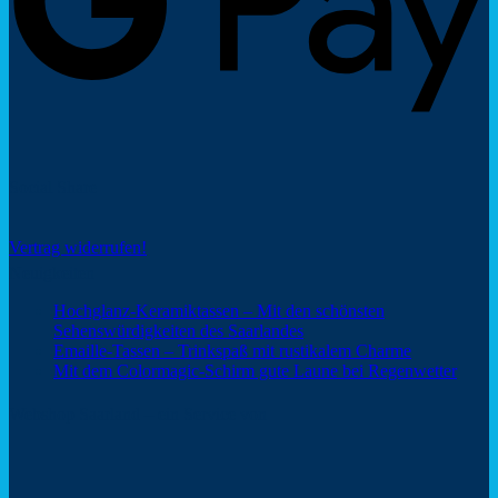
Social Share
Vertrag widerrufen!
Neuigkeiten
Hochglanz-Keramiktassen – Mit den schönsten
Keine
Sehenswürdigkeiten des Saarlandes
Kommentare
Keine
Emaille-Tassen – Trinkspaß mit rustikalem Charme
zu
Kommentar
Keine
Mit dem Colormagic-Schirm gute Laune bei Regenwetter
Hochglanz-
zu
Komm
Keramiktassen
Emaille-
zu
Webshop Saarland – ein Service von
–
Tassen
Mit
Mit
–
dem
den
Trinkspaß
Color
schönsten
mit
Schir