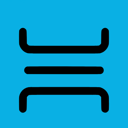
Read Page