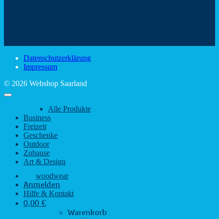
Mit
–
dem
den
Trinkspaß
Color
schönsten
mit
Schir
Sehenswürdigkeiten
rustikalem
gute
des
Charme
Laun
Saarlandes
bei
Datenschutzerklärung
Regen
Impressum
© 2026 Webshop Saarland
Alle Produkte
Business
Freizeit
Geschenke
Outdoor
Zuhause
Art & Design
woodwear
Anmelden
Hilfe & Kontakt
0,00
€
Warenkorb