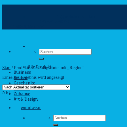
Zum
Inhalt
info@webshop.saarland
springen
+49 681 880090
Hilfe & Kontakt
Suchen
nach:
Start
/
Produkte verschlagwortet mit „Region“
Alle Produkte
Business
Einzelnes Ergebnis wird angezeigt
Freizeit
Geschenke
Outdoor
NEU
Zuhause
Art & Design
woodwear
Suchen
nach: