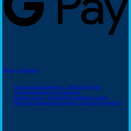
Social Share
Vertrag widerrufen!
Neuigkeiten
Hochglanz-Keramiktassen – Mit den schönsten
Keine
Sehenswürdigkeiten des Saarlandes
Kommentare
Keine
Emaille-Tassen – Trinkspaß mit rustikalem Charme
zu
Kommentar
Keine
Mit dem Colormagic-Schirm gute Laune bei Regenwetter
Hochglanz-
zu
Komm
Keramiktassen
Emaille-
zu
Webshop Saarland – ein Service von
–
Tassen
Mit
Mit
–
dem
den
Trinkspaß
Color