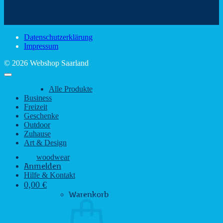
schönsten
mit
Schir
Sehenswürdigkeiten
rustikalem
gute
des
Charme
Laun
Saarlandes
bei
Datenschutzerklärung
Regen
Impressum
© 2026 Webshop Saarland
Alle Produkte
Business
Freizeit
Geschenke
Outdoor
Zuhause
Art & Design
woodwear
Anmelden
Hilfe & Kontakt
0,00
€
Warenkorb