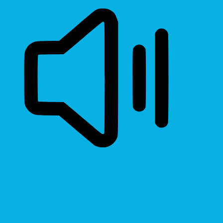
Read Page