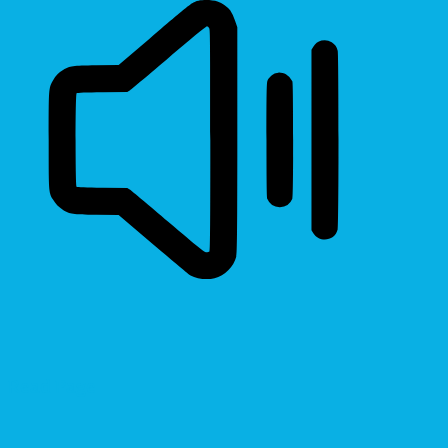
Read Page