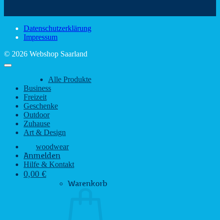
Sehenswürdigkeiten
rustikalem
gute
des
Charme
Laun
Saarlandes
bei
Datenschutzerklärung
Regen
Impressum
© 2026 Webshop Saarland
Alle Produkte
Business
Freizeit
Geschenke
Outdoor
Zuhause
Art & Design
woodwear
Anmelden
Hilfe & Kontakt
0,00
€
Warenkorb