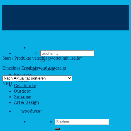
Zum
Inhalt
info@webshop.saarland
springen
+49 681 880090
Hilfe & Kontakt
Suchen
nach:
Start
/
Produkte verschlagwortet mit „seife“
Einzelnes Ergebnis wird angezeigt
Alle Produkte
Business
Freizeit
NEU
Geschenke
Outdoor
Zuhause
Art & Design
woodwear
Suchen
nach: