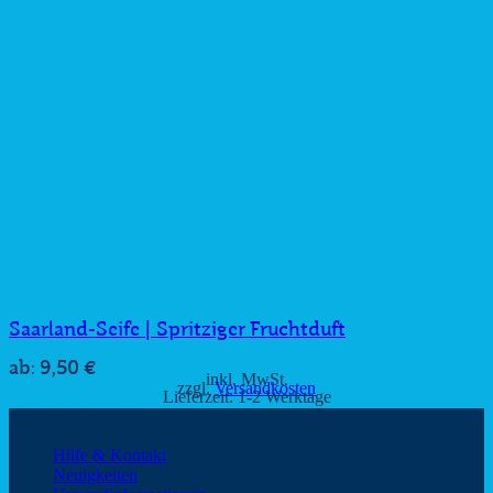
Saarland-Seife | Spritziger Fruchtduft
9,50
€
ab:
inkl. MwSt.
zzgl.
Versandkosten
Lieferzeit:
1-2 Werktage
Kundeninformationen
Hilfe & Kontakt
Neuigkeiten