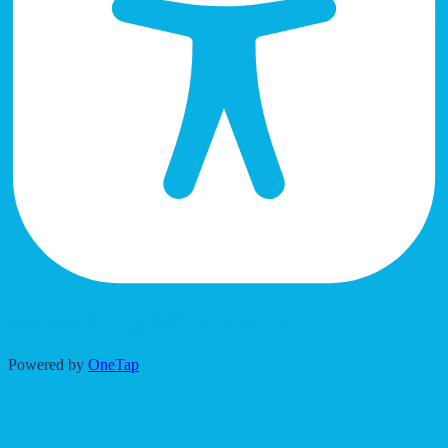
Accessibility Adjustments
Powered by
OneTap