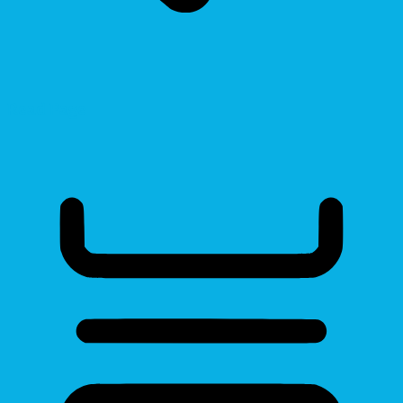
Read Page