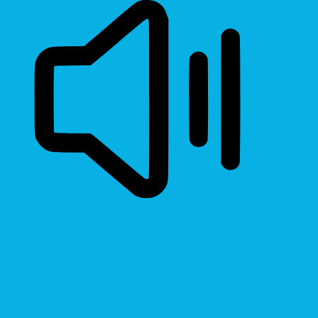
Read Page