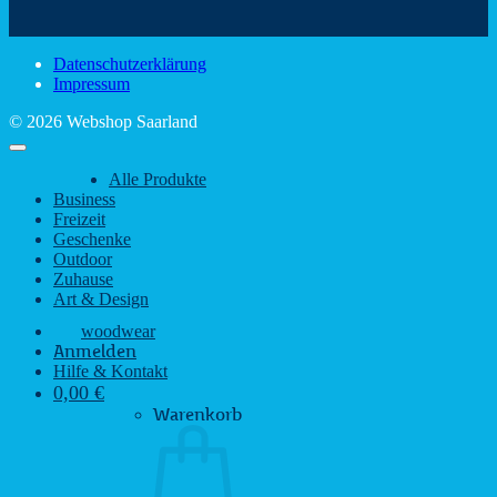
Sehenswürdigkeiten
rustikalem
gute
des
Charme
Laun
Saarlandes
bei
Datenschutzerklärung
Regen
Impressum
© 2026 Webshop Saarland
Alle Produkte
Business
Freizeit
Geschenke
Outdoor
Zuhause
Art & Design
woodwear
Anmelden
Hilfe & Kontakt
0,00
€
Warenkorb