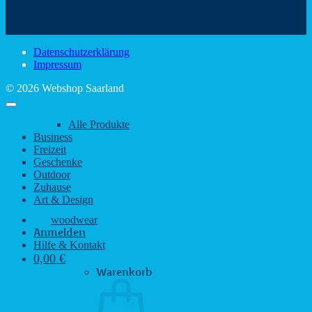
schönsten
mit
Schir
Sehenswürdigkeiten
rustikalem
gute
des
Charme
Laun
Saarlandes
bei
Datenschutzerklärung
Regen
Impressum
© 2026 Webshop Saarland
Alle Produkte
Business
Freizeit
Geschenke
Outdoor
Zuhause
Art & Design
woodwear
Anmelden
Hilfe & Kontakt
0,00
€
Warenkorb