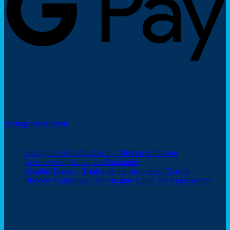
Social Share
Vertrag widerrufen!
Neuigkeiten
Hochglanz-Keramiktassen – Mit den schönsten
Keine
Sehenswürdigkeiten des Saarlandes
Kommentare
Keine
Emaille-Tassen – Trinkspaß mit rustikalem Charme
zu
Kommentar
Keine
Mit dem Colormagic-Schirm gute Laune bei Regenwetter
Hochglanz-
zu
Komm
Keramiktassen
Emaille-
zu
Webshop Saarland – ein Service von
–
Tassen
Mit
Mit
–
dem
den
Trinkspaß
Color