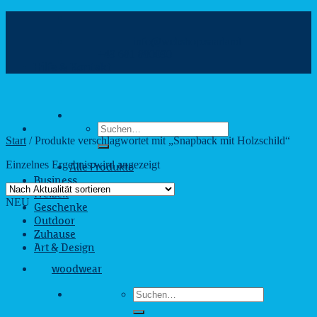
Zum
Inhalt
info@webshop.saarland
springen
+49 681 880090
Hilfe & Kontakt
Suchen
nach:
Start
/
Produkte verschlagwortet mit „Snapback mit Holzschild“
Einzelnes Ergebnis wird angezeigt
Alle Produkte
Business
Freizeit
NEU
Geschenke
Outdoor
Zuhause
Art & Design
woodwear
Suchen
nach: