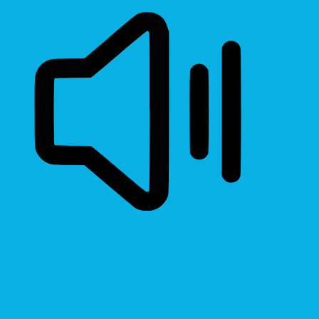
Read Page