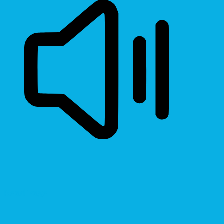
Read Page