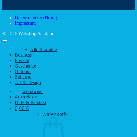
Sehenswürdigkeiten
rustikalem
gute
des
Charme
Laun
Saarlandes
bei
Datenschutzerklärung
Regen
Impressum
© 2026 Webshop Saarland
Alle Produkte
Business
Freizeit
Geschenke
Outdoor
Zuhause
Art & Design
woodwear
Anmelden
Hilfe & Kontakt
0,00
€
Warenkorb