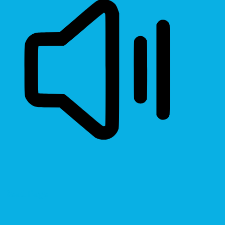
Read Page