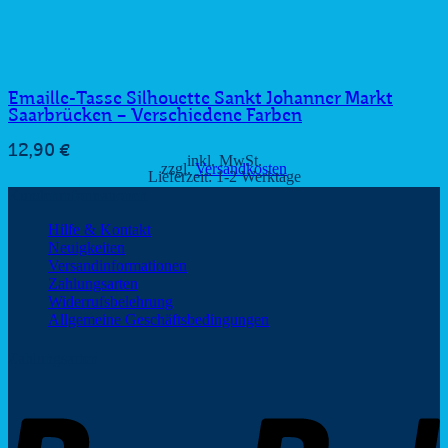
Emaille-Tasse Silhouette Sankt Johanner Markt
Saarbrücken – Verschiedene Farben
12,90
€
inkl. MwSt.
zzgl.
Versandkosten
Lieferzeit:
1-2 Werktage
Kundeninformationen
Hilfe & Kontakt
Neuigkeiten
Versandinformationen
Zahlungsarten
Widerrufsbelehrung
Allgemeine Geschäftsbedingungen
Zahlungsarten
P