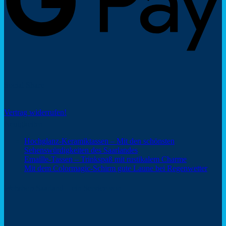
Social Share
Vertrag widerrufen!
Neuigkeiten
Hochglanz-Keramiktassen – Mit den schönsten
Keine
Sehenswürdigkeiten des Saarlandes
Kommentare
Keine
Emaille-Tassen – Trinkspaß mit rustikalem Charme
zu
Kommentar
Keine
Mit dem Colormagic-Schirm gute Laune bei Regenwetter
Hochglanz-
zu
Komm
Keramiktassen
Emaille-
zu
Webshop Saarland – ein Service von
–
Tassen
Mit
Mit
–
dem
den
Trinkspaß
Color
schönsten
mit
Schir