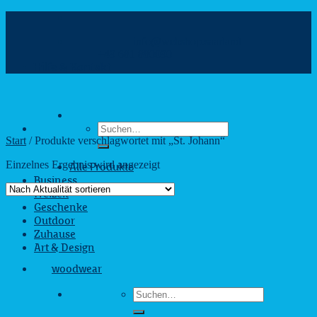
Zum
Inhalt
info@webshop.saarland
springen
+49 681 880090
Hilfe & Kontakt
Suchen
nach:
Start
/
Produkte verschlagwortet mit „St. Johann“
Einzelnes Ergebnis wird angezeigt
Alle Produkte
Business
Freizeit
Geschenke
Outdoor
Zuhause
Art & Design
woodwear
Suchen
nach: