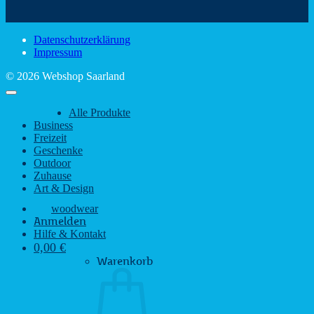
Sehenswürdigkeiten
rustikalem
gute
des
Charme
Laun
Saarlandes
bei
Datenschutzerklärung
Regen
Impressum
© 2026 Webshop Saarland
Alle Produkte
Business
Freizeit
Geschenke
Outdoor
Zuhause
Art & Design
woodwear
Anmelden
Hilfe & Kontakt
0,00
€
Warenkorb