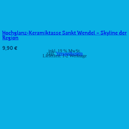
Hochglanz-Keramiktasse Sankt Wendel – Skyline der
Region
9,90
€
inkl. 19 % MwSt.
zzgl.
Versandkosten
Lieferzeit:
1-2 Werktage