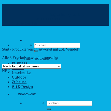
Zum
Inhalt
info@webshop.saarland
springen
+49 681 880090
Hilfe & Kontakt
Suchen
nach:
Start
/
Produkte verschlagwortet mit „St. Wendel“
Nach
Alle 3 Ergebnisse werden angezeigt
Alle Produkte
Aktualität
Business
sortiert
Freizeit
NEU
Geschenke
Outdoor
Zuhause
Art & Design
woodwear
Suchen
nach: