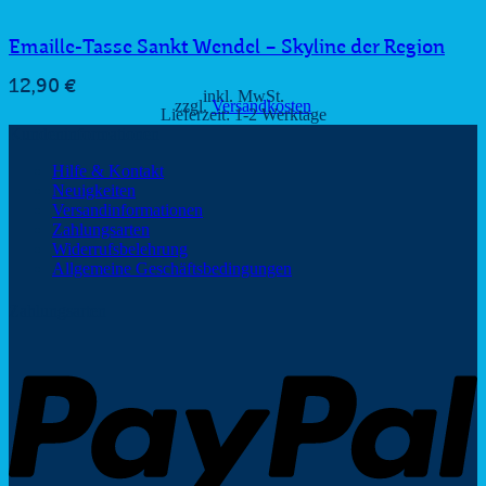
Emaille-Tasse Sankt Wendel – Skyline der Region
12,90
€
inkl. MwSt.
zzgl.
Versandkosten
Lieferzeit:
1-2 Werktage
Kundeninformationen
Hilfe & Kontakt
Neuigkeiten
Versandinformationen
Zahlungsarten
Widerrufsbelehrung
Allgemeine Geschäftsbedingungen
Zahlungsarten
P