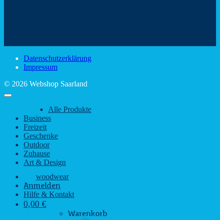
Mit
–
dem
den
Trinkspaß
Color
schönsten
mit
Schir
Sehenswürdigkeiten
rustikalem
gute
des
Charme
Laun
Saarlandes
bei
Datenschutzerklärung
Regen
Impressum
© 2026 Webshop Saarland
Alle Produkte
Business
Freizeit
Geschenke
Outdoor
Zuhause
Art & Design
woodwear
Anmelden
Hilfe & Kontakt
0,00
€
Warenkorb