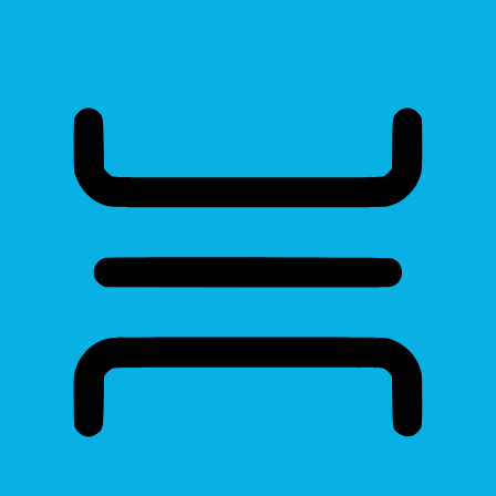
Read Page