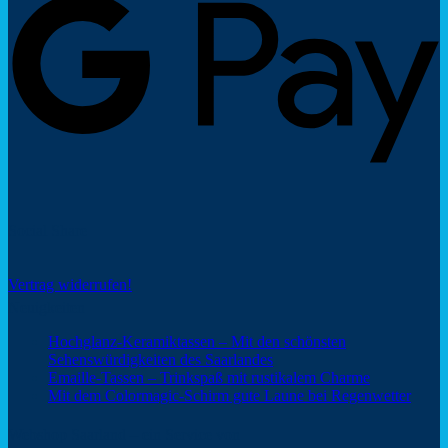
Social Share
Vertrag widerrufen!
Neuigkeiten
Hochglanz-Keramiktassen – Mit den schönsten
Keine
Sehenswürdigkeiten des Saarlandes
Kommentare
Keine
Emaille-Tassen – Trinkspaß mit rustikalem Charme
zu
Kommentar
Keine
Mit dem Colormagic-Schirm gute Laune bei Regenwetter
Hochglanz-
zu
Komm
Keramiktassen
Emaille-
zu
Webshop Saarland – ein Service von
–
Tassen
Mit