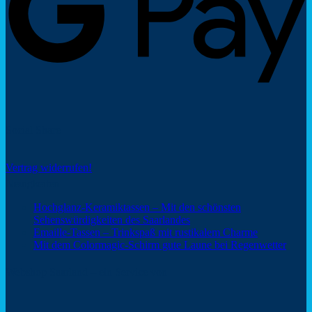
Social Share
Vertrag widerrufen!
Neuigkeiten
Hochglanz-Keramiktassen – Mit den schönsten
Keine
Sehenswürdigkeiten des Saarlandes
Kommentare
Keine
Emaille-Tassen – Trinkspaß mit rustikalem Charme
zu
Kommentar
Keine
Mit dem Colormagic-Schirm gute Laune bei Regenwetter
Hochglanz-
zu
Komm
Keramiktassen
Emaille-
zu
Webshop Saarland – ein Service von
–
Tassen
Mit
Mit
–
dem
den
Trinkspaß
Color