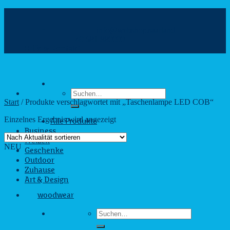
Zum
Inhalt
info@webshop.saarland
springen
+49 681 880090
Hilfe & Kontakt
Suchen
nach:
Start
/
Produkte verschlagwortet mit „Taschenlampe LED COB“
Einzelnes Ergebnis wird angezeigt
Alle Produkte
Business
Freizeit
NEU
Geschenke
Outdoor
Zuhause
Art & Design
woodwear
Suchen
nach: