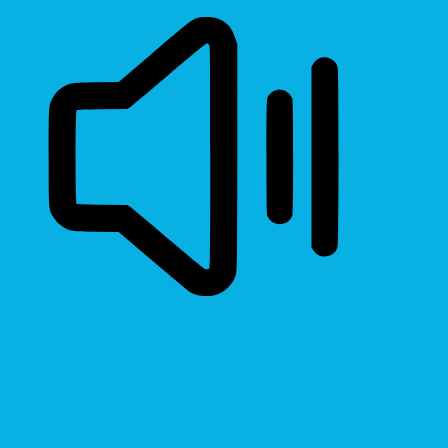
Read Page