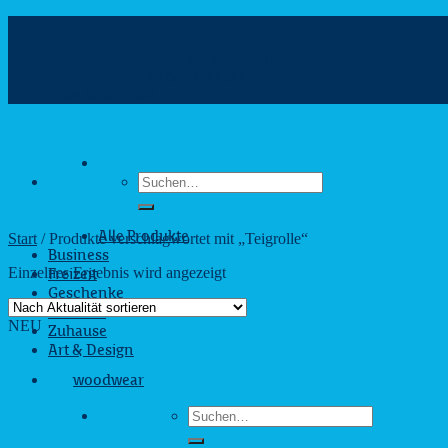
Zum
Inhalt
info@webshop.saarland
springen
+49 681 880090
Hilfe & Kontakt
Suchen
nach:
Start
/
Produkte verschlagwortet mit „Teigrolle“
Alle Produkte
Business
Einzelnes Ergebnis wird angezeigt
Freizeit
Geschenke
Outdoor
NEU
Zuhause
Art & Design
woodwear
Suchen
nach: