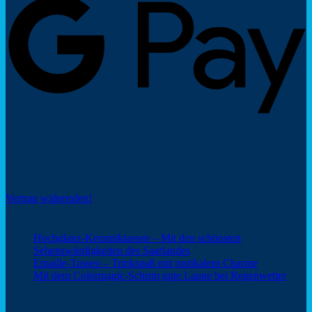
Social Share
Vertrag widerrufen!
Neuigkeiten
Hochglanz-Keramiktassen – Mit den schönsten
Keine
Sehenswürdigkeiten des Saarlandes
Kommentare
Keine
Emaille-Tassen – Trinkspaß mit rustikalem Charme
zu
Kommentar
Keine
Mit dem Colormagic-Schirm gute Laune bei Regenwetter
Hochglanz-
zu
Komm
Keramiktassen
Emaille-
zu
Webshop Saarland – ein Service von
–
Tassen
Mit