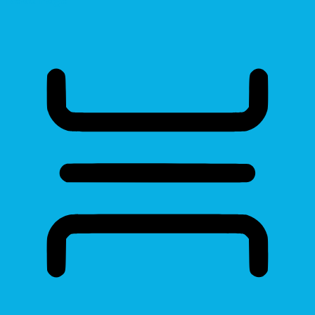
Read Page