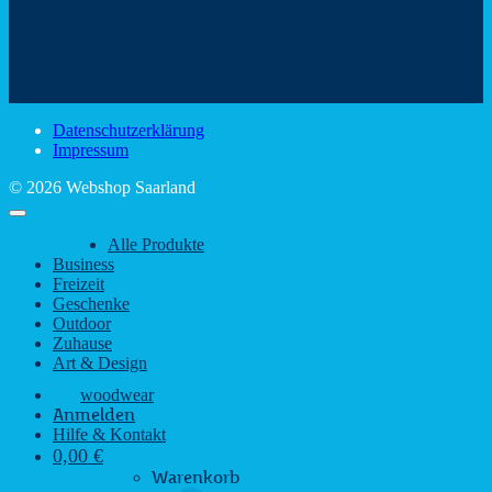
Mit
–
dem
den
Trinkspaß
Color
schönsten
mit
Schir
Sehenswürdigkeiten
rustikalem
gute
des
Charme
Laun
Saarlandes
bei
Datenschutzerklärung
Regen
Impressum
© 2026 Webshop Saarland
Alle Produkte
Business
Freizeit
Geschenke
Outdoor
Zuhause
Art & Design
woodwear
Anmelden
Hilfe & Kontakt
0,00
€
Warenkorb