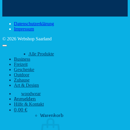
schönsten
mit
Schir
Sehenswürdigkeiten
rustikalem
gute
des
Charme
Laun
Saarlandes
bei
Datenschutzerklärung
Regen
Impressum
© 2026 Webshop Saarland
Alle Produkte
Business
Freizeit
Geschenke
Outdoor
Zuhause
Art & Design
woodwear
Anmelden
Hilfe & Kontakt
0,00
€
Warenkorb