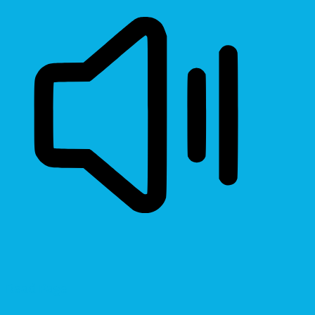
Read Page