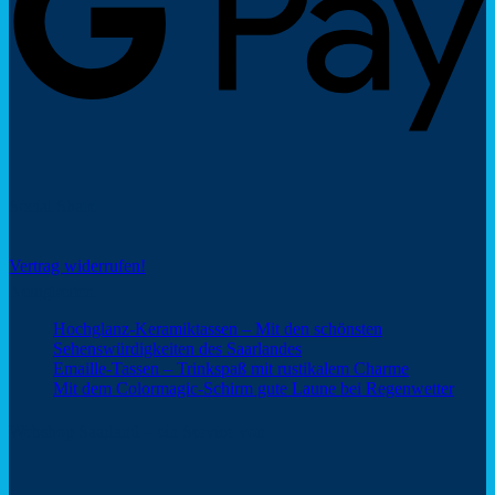
Social Share
Vertrag widerrufen!
Neuigkeiten
Hochglanz-Keramiktassen – Mit den schönsten
Keine
Sehenswürdigkeiten des Saarlandes
Kommentare
Keine
Emaille-Tassen – Trinkspaß mit rustikalem Charme
zu
Kommentar
Keine
Mit dem Colormagic-Schirm gute Laune bei Regenwetter
Hochglanz-
zu
Komm
Keramiktassen
Emaille-
zu
Webshop Saarland – ein Service von
–
Tassen
Mit
Mit
–
dem
den
Trinkspaß
Color