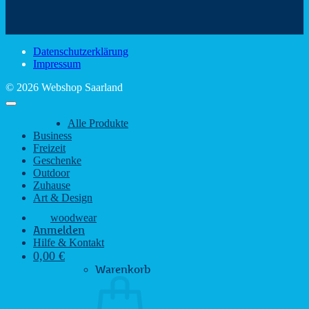
schönsten
mit
Schir
Sehenswürdigkeiten
rustikalem
gute
des
Charme
Laun
Saarlandes
bei
Datenschutzerklärung
Regen
Impressum
© 2026 Webshop Saarland
Alle Produkte
Business
Freizeit
Geschenke
Outdoor
Zuhause
Art & Design
woodwear
Anmelden
Hilfe & Kontakt
0,00
€
Warenkorb