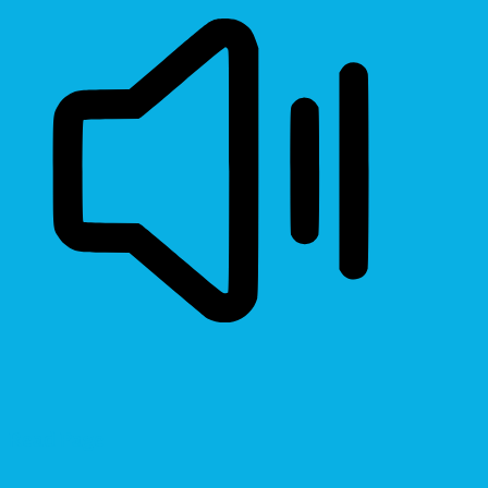
Read Page