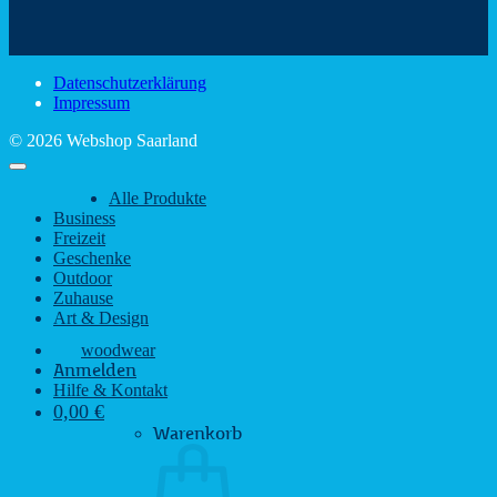
schönsten
mit
Schir
Sehenswürdigkeiten
rustikalem
gute
des
Charme
Laun
Saarlandes
bei
Datenschutzerklärung
Regen
Impressum
© 2026 Webshop Saarland
Alle Produkte
Business
Freizeit
Geschenke
Outdoor
Zuhause
Art & Design
woodwear
Anmelden
Hilfe & Kontakt
0,00
€
Warenkorb