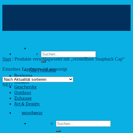
Zum
Inhalt
info@webshop.saarland
springen
+49 681 880090
Hilfe & Kontakt
Suchen
nach:
Start
/
Produkte verschlagwortet mit „verstellbare Snapback Cap“
Einzelnes Ergebnis wird angezeigt
Alle Produkte
Business
Freizeit
NEU
Geschenke
Outdoor
Zuhause
Art & Design
woodwear
Suchen
nach: