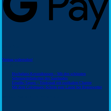
Social Share
Vertrag widerrufen!
Neuigkeiten
Hochglanz-Keramiktassen – Mit den schönsten
Keine
Sehenswürdigkeiten des Saarlandes
Kommentare
Keine
Emaille-Tassen – Trinkspaß mit rustikalem Charme
zu
Kommentar
Keine
Mit dem Colormagic-Schirm gute Laune bei Regenwetter
Hochglanz-
zu
Komm
Keramiktassen
Emaille-
zu
Webshop Saarland – ein Service von
–
Tassen
Mit
Mit
–
dem
den
Trinkspaß
Color