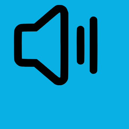
Read Page