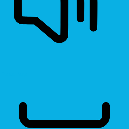
Read Page