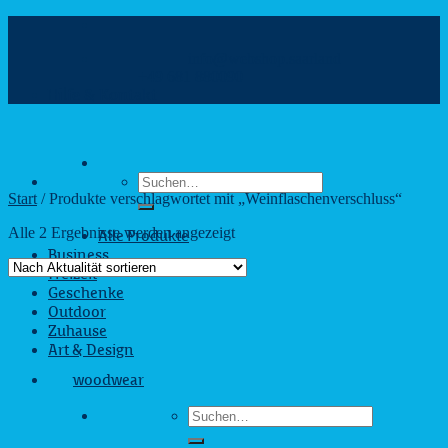
Zum
Inhalt
info@webshop.saarland
springen
+49 681 880090
Hilfe & Kontakt
Suchen
nach:
Start
/
Produkte verschlagwortet mit „Weinflaschenverschluss“
Nach
Alle 2 Ergebnisse werden angezeigt
Alle Produkte
Aktualität
Business
sortiert
Freizeit
Geschenke
Outdoor
Zuhause
Art & Design
woodwear
Suchen
nach: