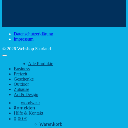
Mit
–
dem
den
Trinkspaß
Color
schönsten
mit
Schir
Sehenswürdigkeiten
rustikalem
gute
des
Charme
Laun
Saarlandes
bei
Datenschutzerklärung
Regen
Impressum
© 2026 Webshop Saarland
Alle Produkte
Business
Freizeit
Geschenke
Outdoor
Zuhause
Art & Design
woodwear
Anmelden
Hilfe & Kontakt
0,00
€
Warenkorb