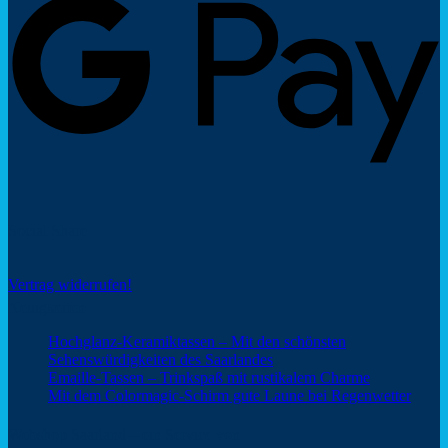
Social Share
Vertrag widerrufen!
Neuigkeiten
Hochglanz-Keramiktassen – Mit den schönsten
Keine
Sehenswürdigkeiten des Saarlandes
Kommentare
Keine
Emaille-Tassen – Trinkspaß mit rustikalem Charme
zu
Kommentar
Keine
Mit dem Colormagic-Schirm gute Laune bei Regenwetter
Hochglanz-
zu
Komm
Keramiktassen
Emaille-
zu
Webshop Saarland – ein Service von
–
Tassen
Mit