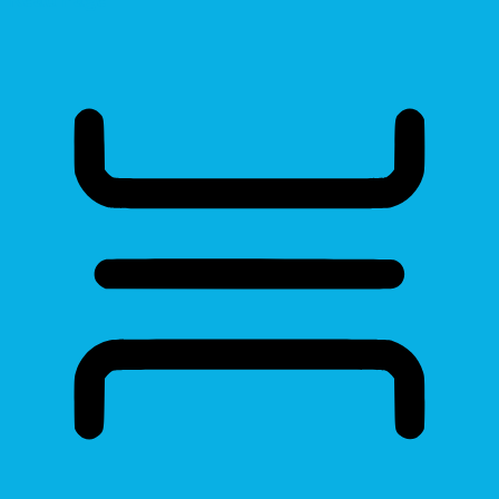
Read Page