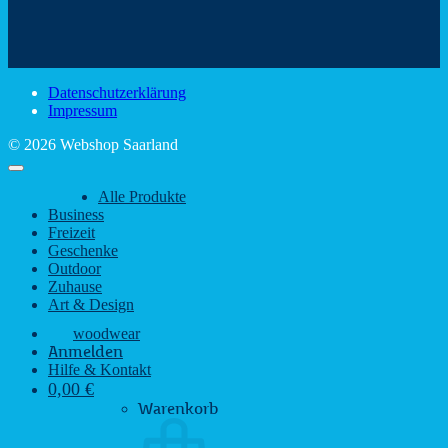
den
Trinkspaß
Color
schönsten
mit
Schir
Sehenswürdigkeiten
rustikalem
gute
des
Charme
Laun
Saarlandes
bei
Datenschutzerklärung
Regen
Impressum
© 2026 Webshop Saarland
Alle Produkte
Business
Freizeit
Geschenke
Outdoor
Zuhause
Art & Design
woodwear
Anmelden
Hilfe & Kontakt
0,00
€
Warenkorb