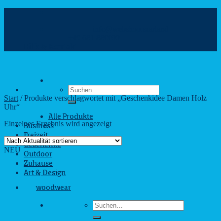
Zum
Inhalt
info@webshop.saarland
springen
+49 681 880090
Hilfe & Kontakt
Suchen
nach:
Start
/
Produkte verschlagwortet mit „Geschenkidee Damen Holz
Uhr“
Alle Produkte
Einzelnes Ergebnis wird angezeigt
Business
Freizeit
Geschenke
NEU
Outdoor
Zuhause
Art & Design
woodwear
Suchen
nach: