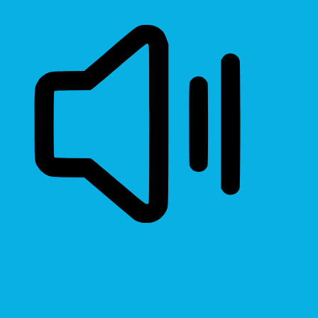
Read Page