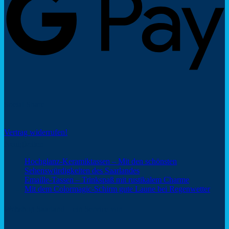
Social Share
Vertrag widerrufen!
Neuigkeiten
Hochglanz-Keramiktassen – Mit den schönsten
Keine
Sehenswürdigkeiten des Saarlandes
Kommentare
Keine
Emaille-Tassen – Trinkspaß mit rustikalem Charme
zu
Kommentar
Keine
Mit dem Colormagic-Schirm gute Laune bei Regenwetter
Hochglanz-
zu
Komm
Keramiktassen
Emaille-
zu
Webshop Saarland – ein Service von
–
Tassen
Mit
Mit
–
dem