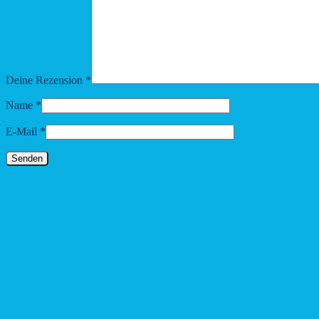
Deine Rezension
*
Name
*
E-Mail
*
Ähnliche Produkte