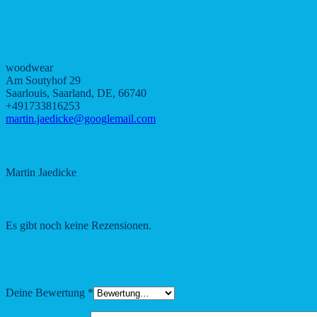
Produktsicherheit
Herstellerinformationen
woodwear
Am Soutyhof 29
Saarlouis, Saarland, DE, 66740
+491733816253
martin.jaedicke@googlemail.com
Verantwortliche Person in der EU
Martin Jaedicke
Rezensionen
Es gibt noch keine Rezensionen.
Schreibe die erste Rezension für „woodwear – Tig
Deine Bewertung
*