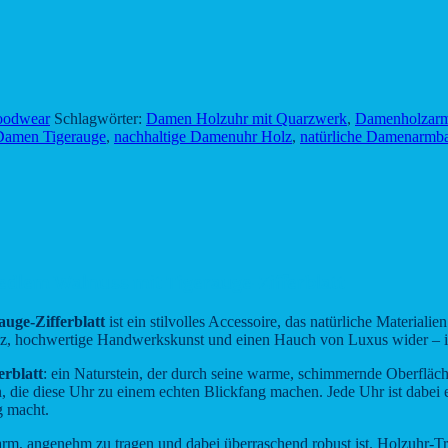
odwear
Schlagwörter:
Damen Holzuhr mit Quarzwerk
,
Damenholzarm
Damen Tigerauge
,
nachhaltige Damenuhr Holz
,
natürliche Damenarmb
lem Walnuss mit Tigerauge-Zifferblatt
ge-Zifferblatt
ist ein stilvolles Accessoire, das natürliche Materialie
anz, hochwertige Handwerkskunst und einen Hauch von Luxus wider – idea
erblatt
: ein Naturstein, der durch seine warme, schimmernde Oberfläch
ten, die diese Uhr zu einem echten Blickfang machen. Jede Uhr ist dabei
g macht.
arm, angenehm zu tragen und dabei überraschend robust ist. Holzuhr-Trä