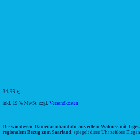
woodwear – Tiger´s Eye – Dam
84,99
€
inkl. 19 % MwSt.
zzgl.
Versandkosten
woodwear – Tiger´s Eye – Damenarmbanduhr aus ed
Die
woodwear Damenarmbanduhr aus edlem Walnuss mit Tigerau
regionalem Bezug zum Saarland
, spiegelt diese Uhr zeitlose Eleg