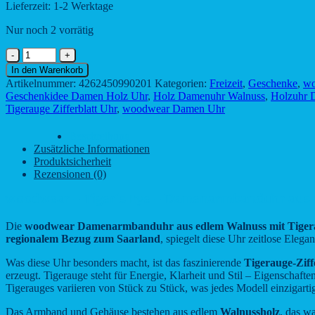
Lieferzeit:
1-2 Werktage
Nur noch 2 vorrätig
woodwear
-
In den Warenkorb
Tiger
Artikelnummer:
4262450990201
Kategorien:
Freizeit
,
Geschenke
,
wo
´s
Geschenkidee Damen Holz Uhr
,
Holz Damenuhr Walnuss
,
Holzuhr 
Eye
Tigerauge Zifferblatt Uhr
,
woodwear Damen Uhr
-
Damenarmbanduhr
Beschreibung
aus
Zusätzliche Informationen
edlem
Produktsicherheit
Walnuss
Rezensionen (0)
mit
Tigerauge-
woodwear – Tiger´s Eye – Damenarmbanduhr aus ed
Zifferblatt
Menge
Die
woodwear Damenarmbanduhr aus edlem Walnuss mit Tigerau
regionalem Bezug zum Saarland
, spiegelt diese Uhr zeitlose Eleg
Was diese Uhr besonders macht, ist das faszinierende
Tigerauge-Ziff
erzeugt. Tigerauge steht für Energie, Klarheit und Stil – Eigenschaf
Tigerauges variieren von Stück zu Stück, was jedes Modell einzigarti
Das Armband und Gehäuse bestehen aus edlem
Walnussholz
, das w