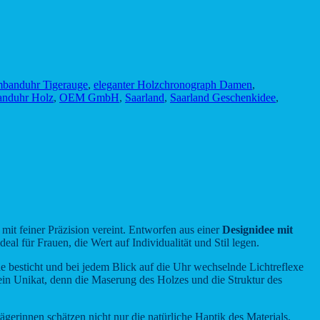
banduhr Tigerauge
,
eleganter Holzchronograph Damen
,
anduhr Holz
,
OEM GmbH
,
Saarland
,
Saarland Geschenkidee
,
n mit feiner Präzision vereint. Entworfen aus einer
Designidee mit
l für Frauen, die Wert auf Individualität und Stil legen.
e besticht und bei jedem Blick auf die Uhr wechselnde Lichtreflexe
 ein Unikat, denn die Maserung des Holzes und die Struktur des
gerinnen schätzen nicht nur die natürliche Haptik des Materials,