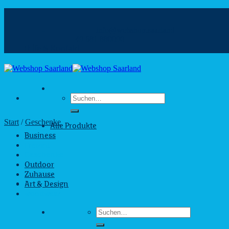
Zum
Inhalt
info@webshop.saarland
springen
+49 681 880090
Hilfe & Kontakt
Suchen
nach:
Start
/
Geschenke
Alle Produkte
Business
Freizeit
Geschenke
Outdoor
Zuhause
Art & Design
woodwear
Suchen
nach: