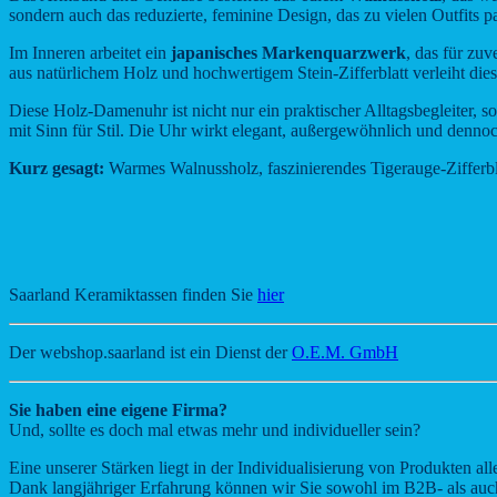
sondern auch das reduzierte, feminine Design, das zu vielen Outfits p
Im Inneren arbeitet ein
japanisches Markenquarzwerk
, das für zuv
aus natürlichem Holz und hochwertigem Stein-Zifferblatt verleiht dies
Diese Holz-Damenuhr ist nicht nur ein praktischer Alltagsbegleiter,
mit Sinn für Stil. Die Uhr wirkt elegant, außergewöhnlich und denno
Kurz gesagt:
Warmes Walnussholz, faszinierendes Tigerauge-Zifferblat
Saarland Keramiktassen finden Sie
hier
Der webshop.saarland ist ein Dienst der
O.E.M. GmbH
Sie haben eine eigene Firma?
Und, sollte es doch mal etwas mehr und individueller sein?
Eine unserer Stärken liegt in der Individualisierung von Produkten alle
Dank langjähriger Erfahrung können wir Sie sowohl im B2B- als au