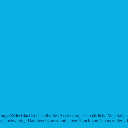
enarmbanduhr aus edlem Walnus
lem Walnuss mit Tigerauge-Zifferblatt
ge-Zifferblatt
ist ein stilvolles Accessoire, das natürliche Materialie
anz, hochwertige Handwerkskunst und einen Hauch von Luxus wider – idea