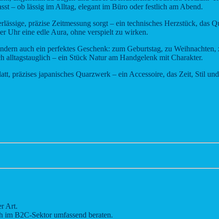
asst – ob lässig im Alltag, elegant im Büro oder festlich am Abend.
erlässige, präzise Zeitmessung sorgt – ein technisches Herzstück, das Q
er Uhr eine edle Aura, ohne verspielt zu wirken.
 sondern auch ein perfektes Geschenk: zum Geburtstag, zu Weihnachten
ch alltagstauglich – ein Stück Natur am Handgelenk mit Charakter.
t, präzises japanisches Quarzwerk – ein Accessoire, das Zeit, Stil und
r Art.
ch im B2C-Sektor umfassend beraten.