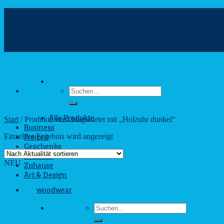
Zum
Inhalt
info@webshop.saarland
springen
+49 681 880090
Hilfe & Kontakt
Suchen
nach:
Start
/
Produkte verschlagwortet mit „Holzuhr dunkel“
Alle Produkte
Business
Einzelnes Ergebnis wird angezeigt
Freizeit
Geschenke
Outdoor
NEU
Zuhause
Art & Design
woodwear
Suchen
nach: