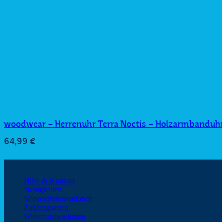
woodwear – Herrenuhr Terra Noctis – Holzarmbanduh
64,99
€
Kundeninformationen
Hilfe & Kontakt
Neuigkeiten
Versandinformationen
Zahlungsarten
Widerrufsbelehrung