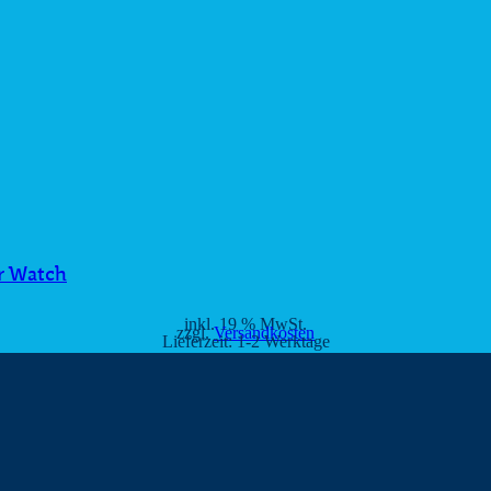
r Watch
inkl. 19 % MwSt.
zzgl.
Versandkosten
Lieferzeit:
1-2 Werktage