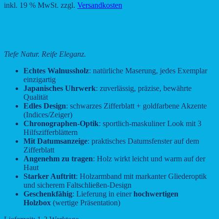
inkl. 19 % MwSt.
zzgl.
Versandkosten
woodwear – Herrenuhr Terra Noctis –
Holzarmbanduhr Watch
Tiefe Natur. Reife Eleganz.
Echtes Walnussholz
: natürliche Maserung, jedes Exemplar
einzigartig
Japanisches Uhrwerk
: zuverlässig, präzise, bewährte
Qualität
Edles Design
: schwarzes Zifferblatt + goldfarbene Akzente
(Indices/Zeiger)
Chronographen-Optik
: sportlich-maskuliner Look mit 3
Hilfszifferblättern
Mit Datumsanzeige
: praktisches Datumsfenster auf dem
Zifferblatt
Angenehm zu tragen
: Holz wirkt leicht und warm auf der
Haut
Starker Auftritt
: Holzarmband mit markanter Gliederoptik
und sicherem Faltschließen-Design
Geschenkfähig
: Lieferung in einer
hochwertigen
Holzbox
(wertige Präsentation)