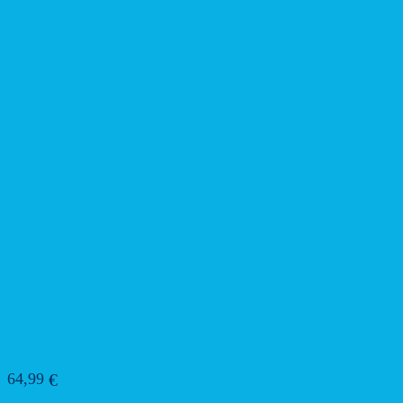
woodwear – Herrenuhr Terra
Noctis – Holzarmbanduhr
Watch
64,99
€