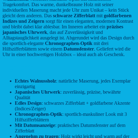
Tragekomfort. Das warme, dunkelbraune Holz mit seiner
individuellen Maserung macht jede Uhr zum Unikat – kein Stück
gleicht dem anderen. Das
schwarze Zifferblatt
mit
goldfarbenen
Indizes und Zeigern
sorgt für einen eleganten, modernen Kontrast
und bleibt dabei klar ablesbar. Im Inneren arbeitet ein
präzises
japanisches Uhrwerk
, das auf Zuverlässigkeit und
Alltagstauglichkeit ausgelegt ist. Abgerundet wird das Design durch
die sportlich-elegante
Chronographen-Optik
mit drei
Hilfszifferblättern sowie einem
Datumsfenster
. Geliefert wird die
Uhr in einer hochwertigen Holzbox – ideal auch als Geschenk.
Highlights
Echtes Walnussholz
: natürliche Maserung, jedes Exemplar
einzigartig
Japanisches Uhrwerk
: zuverlässig, präzise, bewährte
Qualität
Edles Design
: schwarzes Zifferblatt + goldfarbene Akzente
(Indices/Zeiger)
Chronographen-Optik
: sportlich-maskuliner Look mit 3
Hilfszifferblättern
Mit Datumsanzeige
: praktisches Datumsfenster auf dem
Zifferblatt
Angenehm zu tragen
: Holz wirkt leicht und warm auf der