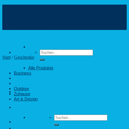
Zum
Inhalt
info@webshop.saarland
springen
+49 681 880090
Hilfe & Kontakt
Suchen
nach:
Start
/
Geschenke
Alle Produkte
Business
Freizeit
Geschenke
Outdoor
Zuhause
Art & Design
woodwear
Suchen
nach: