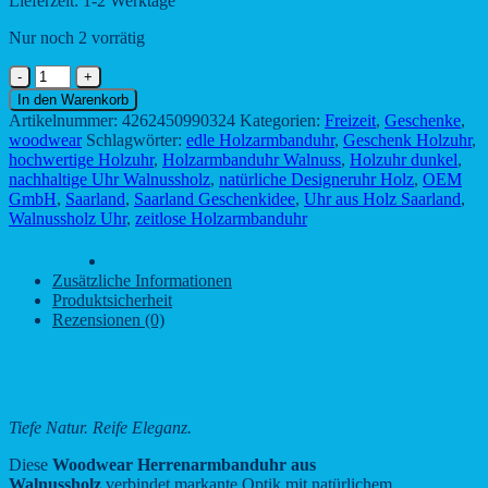
Lieferzeit:
1-2 Werktage
Nur noch 2 vorrätig
woodwear
-
In den Warenkorb
Herrenuhr
Artikelnummer:
4262450990324
Kategorien:
Freizeit
,
Geschenke
,
Terra
woodwear
Schlagwörter:
edle Holzarmbanduhr
,
Geschenk Holzuhr
,
Noctis
hochwertige Holzuhr
,
Holzarmbanduhr Walnuss
,
Holzuhr dunkel
,
-
nachhaltige Uhr Walnussholz
,
natürliche Designeruhr Holz
,
OEM
Holzarmbanduhr
GmbH
,
Saarland
,
Saarland Geschenkidee
,
Uhr aus Holz Saarland
,
Watch
Walnussholz Uhr
,
zeitlose Holzarmbanduhr
Menge
Beschreibung
Zusätzliche Informationen
Produktsicherheit
Rezensionen (0)
woodwear – Herrenuhr Terra Noctis –
Holzarmbanduhr Watch
Tiefe Natur. Reife Eleganz.
Diese
Woodwear Herrenarmbanduhr aus
Walnussholz
verbindet markante Optik mit natürlichem