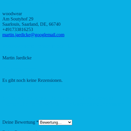
Herstellerinformationen
woodwear
Am Soutyhof 29
Saarlouis, Saarland, DE, 66740
+491733816253
martin.jaedicke@googlemail.com
Verantwortliche Person in der EU
Martin Jaedicke
Rezensionen
Es gibt noch keine Rezensionen.
Schreibe die erste Rezension für „woodwear –
Herrenuhr Terra Noctis – Holzarmbanduhr Watch“
Deine Bewertung
*