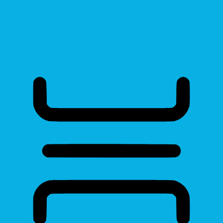
Read Page