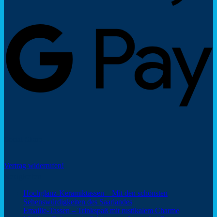
G
P
Social Share
Vertrag widerrufen!
Neuigkeiten
Hochglanz-Keramiktassen – Mit den schönsten
Keine
Sehenswürdigkeiten des Saarlandes
Kommentare
Keine
Emaille-Tassen – Trinkspaß mit rustikalem Charme