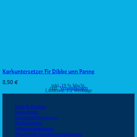
Korkuntersetzer Fir Dibbe unn Panne
8,50
€
inkl. 19 % MwSt.
zzgl.
Versandkosten
Lieferzeit:
1-2 Werktage
Kundeninformationen
Hilfe & Kontakt
Neuigkeiten
Versandinformationen
Zahlungsarten
Widerrufsbelehrung
Allgemeine Geschäftsbedingungen