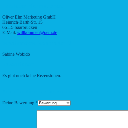
Herstellerinformationen
Oliver Elm Marketing GmbH
Heinrich-Barth-Str. 15
66115 Saarbrücken
E-Mail:
willkommen@oem.de
Verantwortliche Person in der EU
Sabine Wobido
Rezensionen
Es gibt noch keine Rezensionen.
Schreibe die erste Rezension für „Korkuntersetzer
Deine Bewertung
*