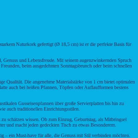
em Naturkork gefertigt (Ø 18,5 cm) ist er die perfekte Basis für
gefühl, Genuss und Lebensfreude. Mit seinem augenzwinkernden Spruch
 Freunden, beim ausgedehnten Sonntagsbrunch oder beim schnellen
ge Qualität. Die angenehme Materialstärke von 1 cm bietet optimalen
platte auch bei heißen Pfannen, Töpfen oder Auflaufformen bestens
ustikalen Gusseisenpfannen über große Servierplatten bis hin zu
e auch traditionellen Einrichtungsstilen.
u schätzen wissen. Ob zum Einzug, Geburtstag, als Mitbringsel
rakter und macht jeden gedeckten Tisch zu etwas Besonderem.
g – ein Must-have für alle, die Genuss mit Stil verbinden möchten.