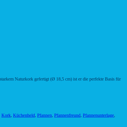
em Naturkork gefertigt (Ø 18,5 cm) ist er die perfekte Basis für
,
Kork
,
Küchenheld
,
Pfannen
,
Pfannenfreund
,
Pfannenunterlage
,