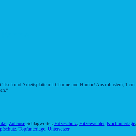
n Panne
h und Arbeitsplatte mit Charme und Humor! Aus robustem, 1 cm stark
ten.“
nke
,
Zuhause
Schlagwörter:
Hitzeschutz
,
Hitzewächter
,
Kochunterlage
pfschutz
,
Topfunterlage
,
Untersetzer