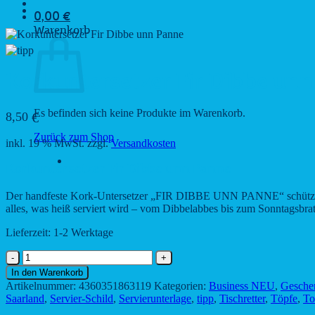
0,00
€
Warenkorb
Korkuntersetzer Fir Dibbe un
Es befinden sich keine Produkte im Warenkorb.
8,50
€
Zurück zum Shop
inkl. 19 % MwSt.
zzgl.
Versandkosten
Korkuntersetzer Fir Dibbe unn Panne
Der handfeste Kork-Untersetzer „FIR DIBBE UNN PANNE“ schützt Tisc
alles, was heiß serviert wird – vom Dibbelabbes bis zum Sonntagsbra
Lieferzeit:
1-2 Werktage
Korkuntersetzer
Fir
In den Warenkorb
Dibbe
Artikelnummer:
4360351863119
Kategorien:
Business NEU
,
Gesche
unn
Saarland
,
Servier-Schild
,
Servierunterlage
,
tipp
,
Tischretter
,
Töpfe
,
To
Panne