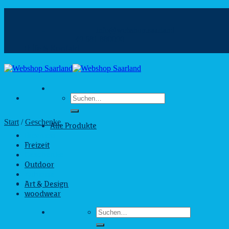
Zum
Inhalt
info@webshop.saarland
springen
+49 681 880090
Hilfe & Kontakt
Suchen
nach:
Start
/
Geschenke
Alle Produkte
Business
Freizeit
Geschenke
Outdoor
Zuhause
Art & Design
woodwear
Suchen
nach: