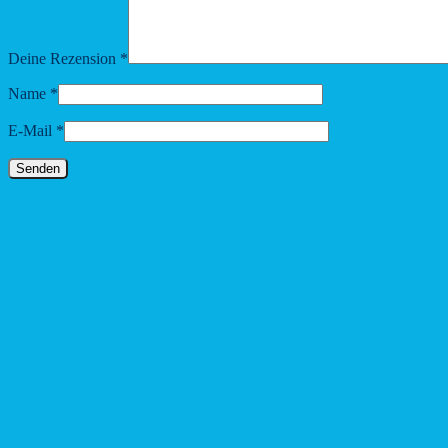
Deine Rezension
*
Name
*
E-Mail
*
Ähnliche Produkte