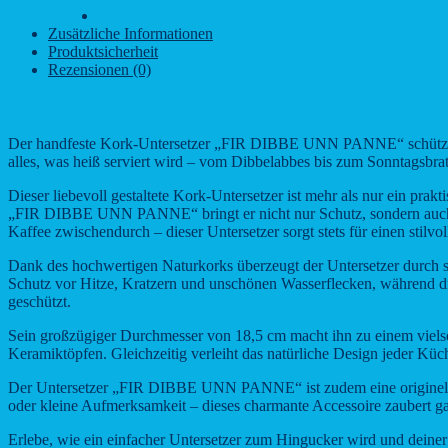
Menge
Beschreibung
Zusätzliche Informationen
Produktsicherheit
Rezensionen (0)
Korkuntersetzer Fir Dibbe unn Panne
Der handfeste Kork-Untersetzer „FIR DIBBE UNN PANNE“ schützt Tisc
alles, was heiß serviert wird – vom Dibbelabbes bis zum Sonntagsbra
Dieser liebevoll gestaltete Kork-Untersetzer ist mehr als nur ein pr
„FIR DIBBE UNN PANNE“ bringt er nicht nur Schutz, sondern auch P
Kaffee zwischendurch – dieser Untersetzer sorgt stets für einen stilvoll
Dank des hochwertigen Naturkorks überzeugt der Untersetzer durch se
Schutz vor Hitze, Kratzern und unschönen Wasserflecken, während die 
geschützt.
Sein großzügiger Durchmesser von 18,5 cm macht ihn zu einem vielseit
Keramiktöpfen. Gleichzeitig verleiht das natürliche Design jeder Küc
Der Untersetzer „FIR DIBBE UNN PANNE“ ist zudem eine originelle G
oder kleine Aufmerksamkeit – dieses charmante Accessoire zaubert ga
Erlebe, wie ein einfacher Untersetzer zum Hingucker wird und deiner 