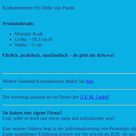
Korkuntersetzer Fir Dibbe unn Panne
Produktdetails:
Material: Kork
Größe: ~18,5 cm Ø
Stärke: ~1 cm
Ehrlich, praktisch, saarländisch – do geht nix driwwa!
Weitere Saarland Keramiktassen finden Sie
hier
.
Der webshop.saarland ist ein Dienst der
O.E.M. GmbH
Sie haben eine eigene Firma?
Und, sollte es doch mal etwas mehr und individueller sein?
Eine unserer Stärken liegt in der Individualisierung von Produkten alle
Dank langjähriger Erfahrung können wir Sie sowohl im B2B- als au