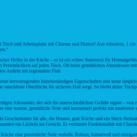
h und Arbeitsplatte mit Charme und Humor! Aus robustem, 1 cm stark
ten.“
aktischer Helfer in der Küche – er ist ein echtes Statement für Heimat
ersönlichkeit auf jeden Tisch. Ob beim gemütlichen Abendessen mit
en Auftritt mit regionalem Flair.
ine hervorragenden hitzebeständigen Eigenschaften und seine langlebi
rutschfeste Oberfläche für sicheren Halt sorgt. So bleibt deine Tisch
igen Allrounder, der sich für unterschiedlichste Gefäße eignet – von r
he eine warme, gemütliche Note und harmoniert perfekt mit modernen wi
eschenkidee für alle, die Humor, gute Küche und ein Stück Heimat z
rantiert ein Lächeln ins Gesicht. Er verbindet Funktionalität mit Cha
Küche eine persönliche Note verleiht. Robust, humorvoll und einzigarti