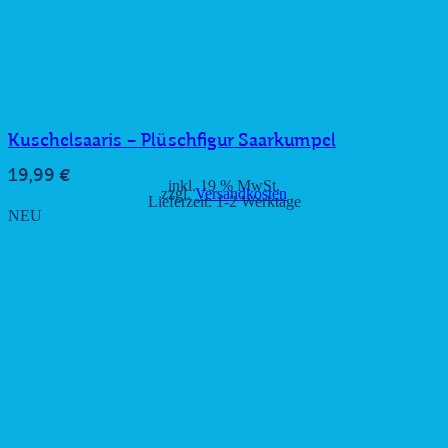
Kuschelsaaris – Plüschfigur Saarkumpel
19,99
€
inkl. 19 % MwSt.
zzgl.
Versandkosten
Lieferzeit:
1-2 Werktage
NEU