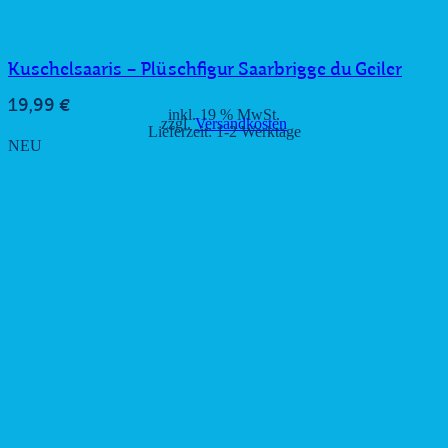
Kuschelsaaris – Plüschfigur Saarbrigge du Geiler
19,99
€
inkl. 19 % MwSt.
zzgl.
Versandkosten
Lieferzeit:
1-2 Werktage
NEU