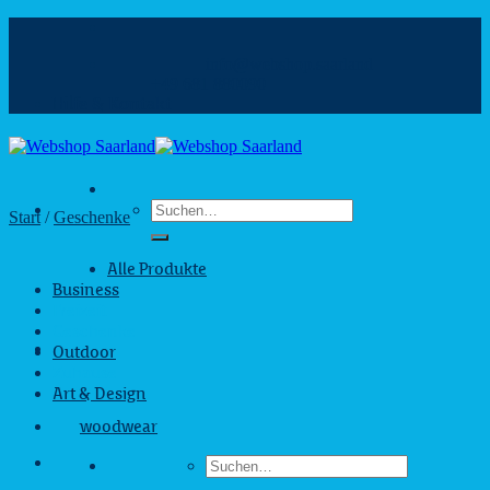
Zum
Inhalt
info@webshop.saarland
springen
+49 681 880090
Hilfe & Kontakt
Suchen
Start
/
Geschenke
nach:
Alle Produkte
Business
Freizeit
Geschenke
Outdoor
Zuhause
Art & Design
woodwear
Suchen
nach: