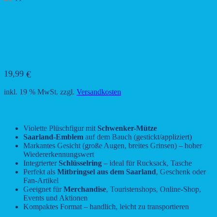
SAARschwenki – Das
Kuschelsaarland zum
Anfassen
19,99
€
inkl. 19 % MwSt.
zzgl.
Versandkosten
SAARschwenki
Violette Plüschfigur mit
Schwenker-Mütze
Saarland-Emblem
auf dem Bauch (gestickt/appliziert)
Markantes Gesicht (große Augen, breites Grinsen) – hoher
Wiedererkennungswert
Integrierter
Schlüsselring
– ideal für Rucksack, Tasche
Perfekt als
Mitbringsel aus dem Saarland
, Geschenk oder
Fan-Artikel
Geeignet für
Merchandise
, Touristenshops, Online-Shop,
Events und Aktionen
Kompaktes Format – handlich, leicht zu transportieren