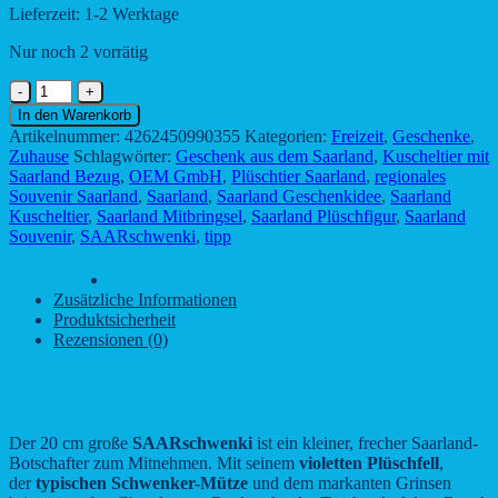
Lieferzeit:
1-2 Werktage
Nur noch 2 vorrätig
SAARschwenki
-
In den Warenkorb
Das
Artikelnummer:
4262450990355
Kategorien:
Freizeit
,
Geschenke
,
Kuschelsaarland
Zuhause
Schlagwörter:
Geschenk aus dem Saarland
,
Kuscheltier mit
zum
Saarland Bezug
,
OEM GmbH
,
Plüschtier Saarland
,
regionales
Anfassen
Souvenir Saarland
,
Saarland
,
Saarland Geschenkidee
,
Saarland
Menge
Kuscheltier
,
Saarland Mitbringsel
,
Saarland Plüschfigur
,
Saarland
Souvenir
,
SAARschwenki
,
tipp
Beschreibung
Zusätzliche Informationen
Produktsicherheit
Rezensionen (0)
SAARschwenki – Das Kuschelsaarland zum
Anfassen
Der 20 cm große
SAARschwenki
ist ein kleiner, frecher Saarland-
Botschafter zum Mitnehmen. Mit seinem
violetten Plüschfell
,
der
typischen Schwenker-Mütze
und dem markanten Grinsen