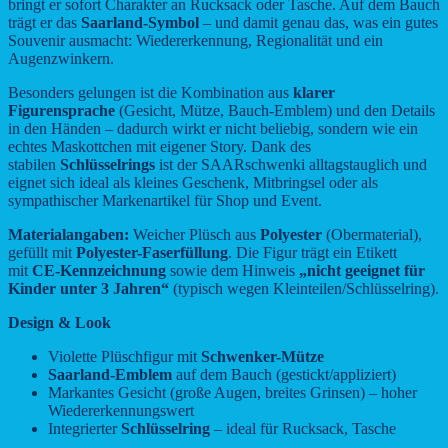
bringt er sofort Charakter an Rucksack oder Tasche. Auf dem Bauch
trägt er das
Saarland-Symbol
– und damit genau das, was ein gutes
Souvenir ausmacht: Wiedererkennung, Regionalität und ein
Augenzwinkern.
Besonders gelungen ist die Kombination aus
klarer
Figurensprache
(Gesicht, Mütze, Bauch-Emblem) und den Details
in den Händen – dadurch wirkt er nicht beliebig, sondern wie ein
echtes Maskottchen mit eigener Story. Dank des
stabilen
Schlüsselrings
ist der SAARschwenki alltagstauglich und
eignet sich ideal als kleines Geschenk, Mitbringsel oder als
sympathischer Markenartikel für Shop und Event.
Materialangaben:
Weicher Plüsch aus
Polyester
(Obermaterial),
gefüllt mit
Polyester-Faserfüllung
. Die Figur trägt ein Etikett
mit
CE-Kennzeichnung
sowie dem Hinweis
„nicht geeignet für
Kinder unter 3 Jahren“
(typisch wegen Kleinteilen/Schlüsselring).
Design & Look
Violette Plüschfigur mit
Schwenker-Mütze
Saarland-Emblem
auf dem Bauch (gestickt/appliziert)
Markantes Gesicht (große Augen, breites Grinsen) – hoher
Wiedererkennungswert
Integrierter
Schlüsselring
– ideal für Rucksack, Tasche