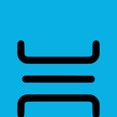
Read Page