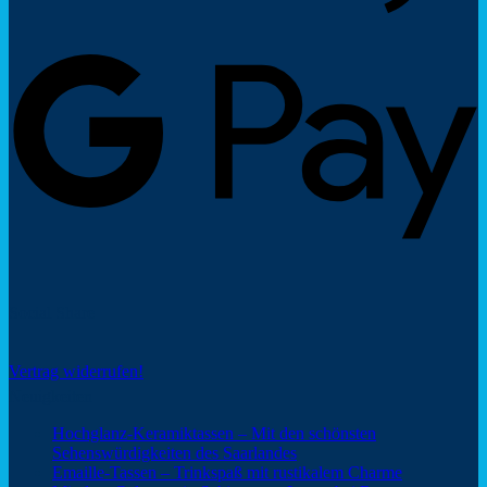
G
P
Social Share
Vertrag widerrufen!
Neuigkeiten
Hochglanz-Keramiktassen – Mit den schönsten
Keine
Sehenswürdigkeiten des Saarlandes
Kommentare
Keine
Emaille-Tassen – Trinkspaß mit rustikalem Charme