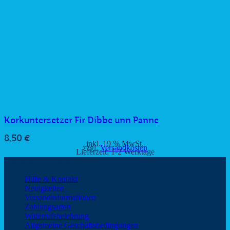
Korkuntersetzer Fir Dibbe unn Panne
8,50
€
inkl. 19 % MwSt.
zzgl.
Versandkosten
Lieferzeit:
1-2 Werktage
Kundeninformationen
Hilfe & Kontakt
Neuigkeiten
Versandinformationen
Zahlungsarten
Widerrufsbelehrung
Allgemeine Geschäftsbedingungen