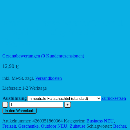
Emaille-Tasse Saarbrücken 1
– Motiv 1 – Skyline der
Region
Gesamtbewertungen
(
0
Kundenrezensionen)
12,90
€
inkl. MwSt.
zzgl.
Versandkosten
Lieferzeit:
1-2 Werktage
Ausführung
Zurücksetzen
Emaille-
Tasse
In den Warenkorb
Saarbrücken
1
Artikelnummer:
4260351860364
Kategorien:
Business NEU
,
-
Freizeit
,
Geschenke
,
Outdoor NEU
,
Zuhause
Schlagwörter:
Becher
,
Motiv