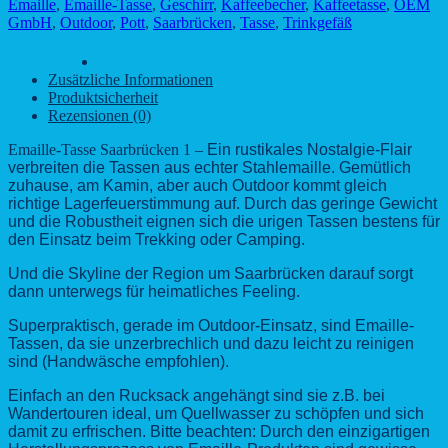
Emaille
,
Emaille-Tasse
,
Geschirr
,
Kaffeebecher
,
Kaffeetasse
,
OEM
1
GmbH
,
Outdoor
,
Pott
,
Saarbrücken
,
Tasse
,
Trinkgefäß
-
Skyline
Beschreibung
der
Zusätzliche Informationen
Region
Produktsicherheit
Menge
Rezensionen (0)
Emaille-Tasse Saarbrücken 1 –
Ein rustikales Nostalgie-Flair
verbreiten die Tassen aus echter Stahlemaille. Gemütlich
zuhause, am Kamin, aber auch Outdoor kommt gleich
richtige Lagerfeuerstimmung auf.
Durch das geringe Gewicht
und die Robustheit eignen sich die urigen Tassen bestens für
den Einsatz beim Trekking oder Camping.
Und die Skyline der Region um Saarbrücken
darauf
sorgt
dann
unterwegs für heimatliches Feeling.
Superpraktisch, gerade im Outdoor-Einsatz, sind Emaille-
Tassen, da sie unzerbrechlich und dazu leicht zu reinigen
sind (Handwäsche empfohlen).
Einfach an den Rucksack angehängt sind sie z.B. bei
Wandertouren ideal, um Quellwasser zu schöpfen und sich
damit zu erfrischen.
Bitte beachten:
Durch den einzigartigen