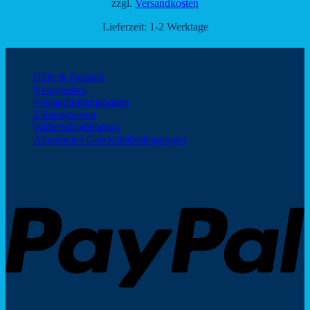
zzgl.
Versandkosten
Lieferzeit:
1-2 Werktage
Kundeninformationen
Hilfe & Kontakt
Neuigkeiten
Versandinformationen
Zahlungsarten
Widerrufsbelehrung
Allgemeine Geschäftsbedingungen
Zahlungsarten
P