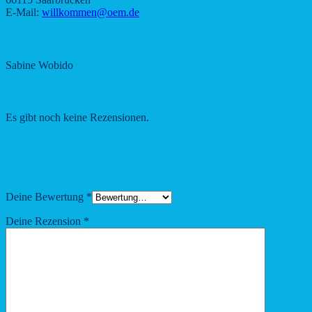
E-Mail:
willkommen@oem.de
Verantwortliche Person in der EU
Sabine Wobido
Rezensionen
Es gibt noch keine Rezensionen.
Schreibe die erste Rezension für „Emaille-Tasse
Saarbrücken 1 – Motiv 1 – Skyline der Region“
Deine Bewertung
*
Deine Rezension
*