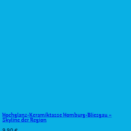
Hochglanz-Keramiktasse Homburg-Bliesgau –
Skyline der Region
9,90
€