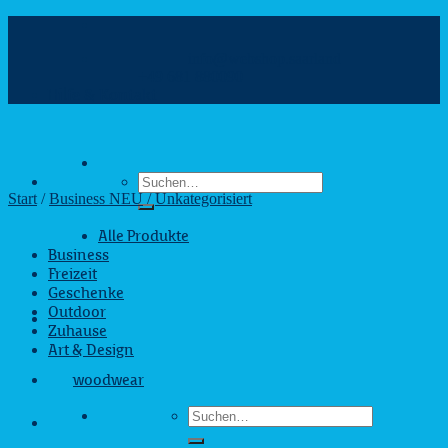
Zum
Inhalt
info@webshop.saarland
springen
+49 681 880090
Hilfe & Kontakt
Suchen
nach:
Start
/
Business NEU
/
Unkategorisiert
Alle Produkte
Business
Freizeit
Geschenke
Outdoor
Zuhause
Art & Design
woodwear
Suchen
nach: