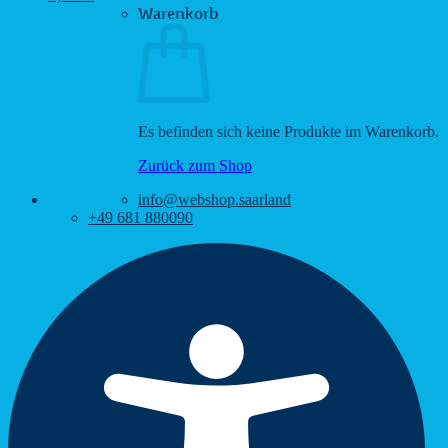
Warenkorb
Es befinden sich keine Produkte im Warenkorb.
Zurück zum Shop
info@webshop.saarland
+49 681 880090