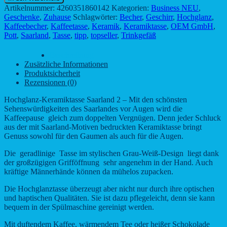
Saarland
Artikelnummer:
4260351860142
Kategorien:
Business NEU
,
2
Geschenke
,
Zuhause
Schlagwörter:
Becher
,
Geschirr
,
Hochglanz
,
-
Kaffeebecher
,
Kaffeetasse
,
Keramik
,
Keramiktasse
,
OEM GmbH
,
Skyline
Pott
,
Saarland
,
Tasse
,
tipp
,
topseller
,
Trinkgefäß
Motiv
Menge
Beschreibung
Zusätzliche Informationen
Produktsicherheit
Rezensionen (0)
Hochglanz-Keramiktasse Saarland 2 – Mit den schönsten
Sehenswürdigkeiten des Saarlandes vor Augen wird die
Kaffeepause gleich zum doppelten Vergnügen. Denn jeder Schluck
aus der mit Saarland-Motiven bedruckten Keramiktasse bringt
Genuss sowohl für den Gaumen als auch für die Augen.
Die geradlinige Tasse im stylischen Grau-Weiß-Design liegt dank
der großzügigen Grifföffnung sehr angenehm in der Hand. Auch
kräftige Männerhände können da mühelos zupacken.
Die Hochglanztasse überzeugt aber nicht nur durch ihre optischen
und haptischen Qualitäten. Sie ist dazu pflegeleicht, denn sie kann
bequem in der Spülmaschine gereinigt werden.
Mit duftendem Kaffee, wärmendem Tee oder heißer Schokolade