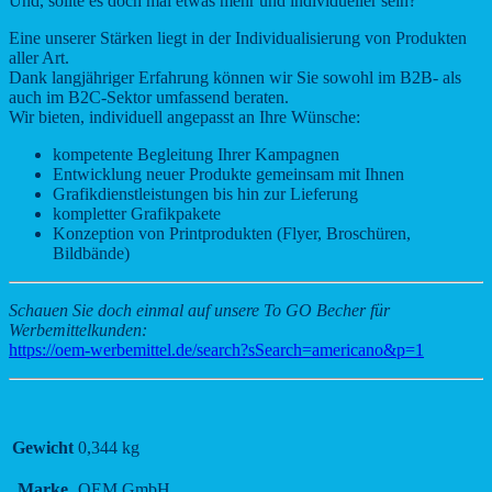
Und, sollte es doch mal etwas mehr und individueller sein?
Eine unserer Stärken liegt in der Individualisierung von Produkten
aller Art.
Dank langjähriger Erfahrung können wir Sie sowohl im B2B- als
auch im B2C-Sektor umfassend beraten.
Wir bieten, individuell angepasst an Ihre Wünsche:
kompetente Begleitung Ihrer Kampagnen
Entwicklung neuer Produkte gemeinsam mit Ihnen
Grafikdienstleistungen bis hin zur Lieferung
kompletter Grafikpakete
Konzeption von Printprodukten (Flyer, Broschüren,
Bildbände)
Schauen Sie doch einmal auf unsere To GO Becher für
Werbemittelkunden:
https://oem-werbemittel.de/search?sSearch=americano&p=1
Gewicht
0,344 kg
Marke
OEM GmbH