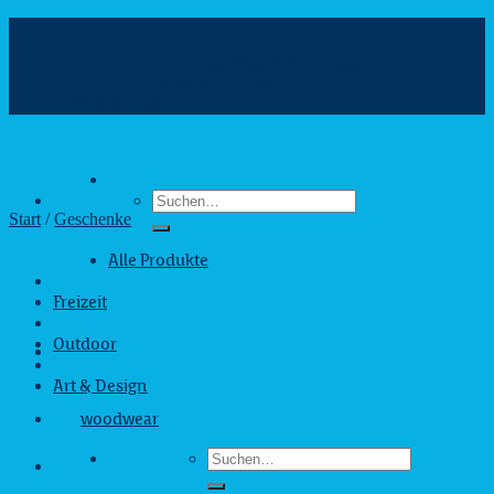
Zum
Inhalt
info@webshop.saarland
springen
+49 681 880090
Hilfe & Kontakt
Suchen
nach:
Start
/
Geschenke
Alle Produkte
Business
Freizeit
Geschenke
Outdoor
Zuhause
Art & Design
woodwear
Suchen
nach: