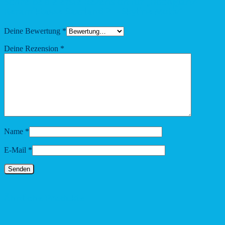
Schreibe die erste Rezension für „Hochglanz-
Keramiktasse Saarland 2 – Skyline Motiv“
Deine Bewertung
*
Deine Rezension
*
Name
*
E-Mail
*
Ähnliche Produkte