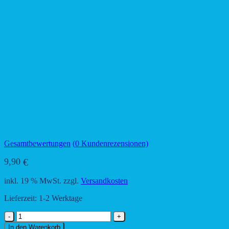
Hochglanz-Keramiktasse
Saarland 2 – Skyline Motiv
Gesamtbewertungen
(
0
Kundenrezensionen)
9,90
€
inkl. 19 % MwSt.
zzgl.
Versandkosten
Lieferzeit:
1-2 Werktage
Hochglanz-
Keramiktasse
In den Warenkorb