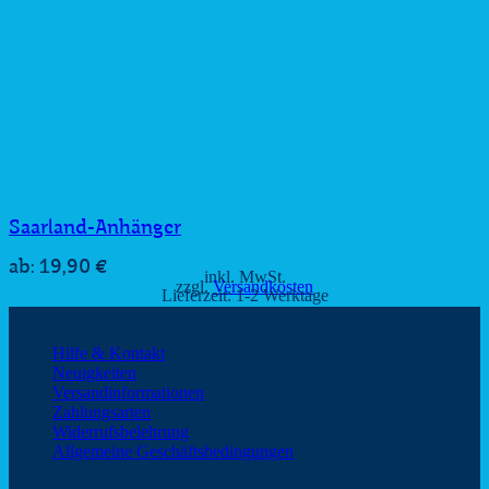
Saarland-Anhänger
19,90
€
ab:
inkl. MwSt.
zzgl.
Versandkosten
Lieferzeit:
1-2 Werktage
Kundeninformationen
Hilfe & Kontakt
Neuigkeiten
Versandinformationen
Zahlungsarten
Widerrufsbelehrung
Allgemeine Geschäftsbedingungen