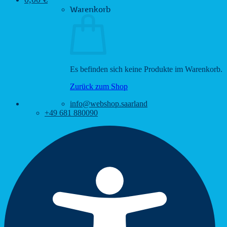
Warenkorb
Es befinden sich keine Produkte im Warenkorb.
Zurück zum Shop
info@webshop.saarland
+49 681 880090