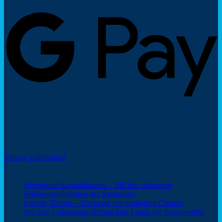
G
P
Social Share
Vertrag widerrufen!
Neuigkeiten
Hochglanz-Keramiktassen – Mit den schönsten
Keine
Sehenswürdigkeiten des Saarlandes
Kommentare
Keine
Emaille-Tassen – Trinkspaß mit rustikalem Charme
zu
Kommentar
Keine
Mit dem Colormagic-Schirm gute Laune bei Regenwetter
Hochglanz-
zu
Komm