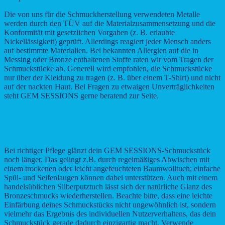
Die von uns für die Schmuckherstellung verwendeten Metalle
werden durch den TÜV auf die Materialzusammensetzung und die
Konformität mit gesetzlichen Vorgaben (z. B. erlaubte
Nickellässigkeit) geprüft. Allerdings reagiert jeder Mensch anders
auf bestimmte Materialien. Bei bekannten Allergien auf die in
Messing oder Bronze enthaltenen Stoffe raten wir vom Tragen der
Schmuckstücke ab. Generell wird empfohlen, die Schmuckstücke
nur über der Kleidung zu tragen (z. B. über einem T-Shirt) und nicht
auf der nackten Haut. Bei Fragen zu etwaigen Unverträglichkeiten
steht GEM SESSIONS gerne beratend zur Seite.
Pflege
Bei richtiger Pflege glänzt dein GEM SESSIONS-Schmuckstück
noch länger. Das gelingt z.B. durch regelmäßiges Abwischen mit
einem trockenen oder leicht angefeuchteten Baumwolltuch; einfache
Spül- und Seifenlaugen können dabei unterstützen. Auch mit einem
handelsüblichen Silberputztuch lässt sich der natürliche Glanz des
Bronzeschmucks wiederherstellen. Beachte bitte, dass eine leichte
Einfärbung deines Schmuckstücks nicht ungewöhnlich ist, sondern
vielmehr das Ergebnis des individuellen Nutzerverhaltens, das dein
Schmuckstück gerade dadurch einzigartig macht. Verwende