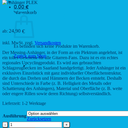
0,00
€
Warenkorb
Anhänger PLEK
24,90
€
ab:
inkl. MwSt.
zzgl.
Versandkosten
Es befinden sich keine Produkte im Warenkorb.
Der Messing-Anhänger, in der Form an ein Plektrum angelehnt, ist
Zurück zum Shop
ein tolles Geschenk für alle Gitarren-Fans. Dazu ist es ein echtes
regionales Upcyclingprodukt. Es wird aus gebrauchten
Schlagzeugbecken im Saarland handgefertigt. Jeder Anhänger ist ein
exklusives Einzelstück mit ganz individueller Oberflächenstruktur,
die durch das Drehen und Hämmern der Becken entsteht. Deshalb
sind Unterschiede in Farbe (z. B. Helligkeit des Metalls oder
Schattierung des Anhängers), Material und Oberfläche (z. B. weite
oder engere Rillen sowie deren Richtung) selbstverständlich.
Lieferzeit:
1-2 Werktage
Ausführung
Zurücksetzen
Anhänger