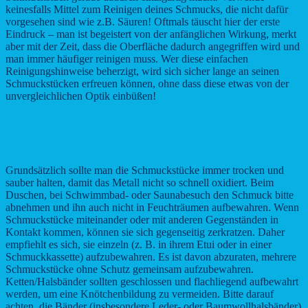
keinesfalls Mittel zum Reinigen deines Schmucks, die nicht dafür
vorgesehen sind wie z.B. Säuren! Oftmals täuscht hier der erste
Eindruck – man ist begeistert von der anfänglichen Wirkung, merkt
aber mit der Zeit, dass die Oberfläche dadurch angegriffen wird und
man immer häufiger reinigen muss. Wer diese einfachen
Reinigungshinweise beherzigt, wird sich sicher lange an seinen
Schmuckstücken erfreuen können, ohne dass diese etwas von der
unvergleichlichen Optik einbüßen!
Aufbewahrung
Grundsätzlich sollte man die Schmuckstücke immer trocken und
sauber halten, damit das Metall nicht so schnell oxidiert. Beim
Duschen, bei Schwimmbad- oder Saunabesuch den Schmuck bitte
abnehmen und ihn auch nicht in Feuchträumen aufbewahren. Wenn
Schmuckstücke miteinander oder mit anderen Gegenständen in
Kontakt kommen, können sie sich gegenseitig zerkratzen. Daher
empfiehlt es sich, sie einzeln (z. B. in ihrem Etui oder in einer
Schmuckkassette) aufzubewahren. Es ist davon abzuraten, mehrere
Schmuckstücke ohne Schutz gemeinsam aufzubewahren.
Ketten/Halsbänder sollten geschlossen und flachliegend aufbewahrt
werden, um eine Knötchenbildung zu vermeiden. Bitte darauf
achten, die Bänder (insbesondere Leder- oder Baumwollhalsbänder)