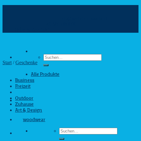
Zum
Inhalt
info@webshop.saarland
springen
+49 681 880090
Hilfe & Kontakt
Suchen
nach:
Start
/
Geschenke
Alle Produkte
Business
Freizeit
Geschenke
Outdoor
Zuhause
Art & Design
woodwear
Suchen
nach: