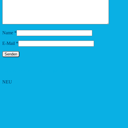
Name
*
E-Mail
*
Das könnte dir auch gefallen …
NEU