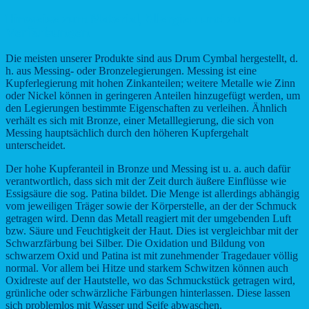
Hinweise zum Material, Allergien und zu
Verfärbungen
Die meisten unserer Produkte sind aus Drum Cymbal hergestellt, d.
h. aus Messing- oder Bronzelegierungen. Messing ist eine
Kupferlegierung mit hohen Zinkanteilen; weitere Metalle wie Zinn
oder Nickel können in geringeren Anteilen hinzugefügt werden, um
den Legierungen bestimmte Eigenschaften zu verleihen. Ähnlich
verhält es sich mit Bronze, einer Metalllegierung, die sich von
Messing hauptsächlich durch den höheren Kupfergehalt
unterscheidet.
Der hohe Kupferanteil in Bronze und Messing ist u. a. auch dafür
verantwortlich, dass sich mit der Zeit durch äußere Einflüsse wie
Essigsäure die sog. Patina bildet. Die Menge ist allerdings abhängig
vom jeweiligen Träger sowie der Körperstelle, an der der Schmuck
getragen wird. Denn das Metall reagiert mit der umgebenden Luft
bzw. Säure und Feuchtigkeit der Haut. Dies ist vergleichbar mit der
Schwarzfärbung bei Silber. Die Oxidation und Bildung von
schwarzem Oxid und Patina ist mit zunehmender Tragedauer völlig
normal. Vor allem bei Hitze und starkem Schwitzen können auch
Oxidreste auf der Hautstelle, wo das Schmuckstück getragen wird,
grünliche oder schwärzliche Färbungen hinterlassen. Diese lassen
sich problemlos mit Wasser und Seife abwaschen.