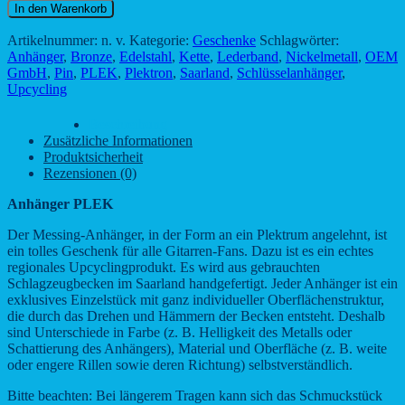
PLEK
In den Warenkorb
Menge
Artikelnummer:
n. v.
Kategorie:
Geschenke
Schlagwörter:
Anhänger
,
Bronze
,
Edelstahl
,
Kette
,
Lederband
,
Nickelmetall
,
OEM
GmbH
,
Pin
,
PLEK
,
Plektron
,
Saarland
,
Schlüsselanhänger
,
Upcycling
Beschreibung
Zusätzliche Informationen
Produktsicherheit
Rezensionen (0)
Anhänger PLEK
Der Messing-Anhänger, in der Form an ein Plektrum angelehnt, ist
ein tolles Geschenk für alle Gitarren-Fans. Dazu ist es ein echtes
regionales Upcyclingprodukt. Es wird aus gebrauchten
Schlagzeugbecken im Saarland handgefertigt. Jeder Anhänger ist ein
exklusives Einzelstück mit ganz individueller Oberflächenstruktur,
die durch das Drehen und Hämmern der Becken entsteht. Deshalb
sind Unterschiede in Farbe (z. B. Helligkeit des Metalls oder
Schattierung des Anhängers), Material und Oberfläche (z. B. weite
oder engere Rillen sowie deren Richtung) selbstverständlich.
Bitte beachten: Bei längerem Tragen kann sich das Schmuckstück