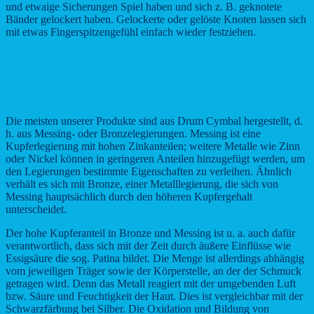
und etwaige Sicherungen Spiel haben und sich z. B. geknotete
Bänder gelockert haben. Gelockerte oder gelöste Knoten lassen sich
mit etwas Fingerspitzengefühl einfach wieder festziehen.
Hinweise zum Material, Allergien und zu
Verfärbungen
Die meisten unserer Produkte sind aus Drum Cymbal hergestellt, d.
h. aus Messing- oder Bronzelegierungen. Messing ist eine
Kupferlegierung mit hohen Zinkanteilen; weitere Metalle wie Zinn
oder Nickel können in geringeren Anteilen hinzugefügt werden, um
den Legierungen bestimmte Eigenschaften zu verleihen. Ähnlich
verhält es sich mit Bronze, einer Metalllegierung, die sich von
Messing hauptsächlich durch den höheren Kupfergehalt
unterscheidet.
Der hohe Kupferanteil in Bronze und Messing ist u. a. auch dafür
verantwortlich, dass sich mit der Zeit durch äußere Einflüsse wie
Essigsäure die sog. Patina bildet. Die Menge ist allerdings abhängig
vom jeweiligen Träger sowie der Körperstelle, an der der Schmuck
getragen wird. Denn das Metall reagiert mit der umgebenden Luft
bzw. Säure und Feuchtigkeit der Haut. Dies ist vergleichbar mit der
Schwarzfärbung bei Silber. Die Oxidation und Bildung von