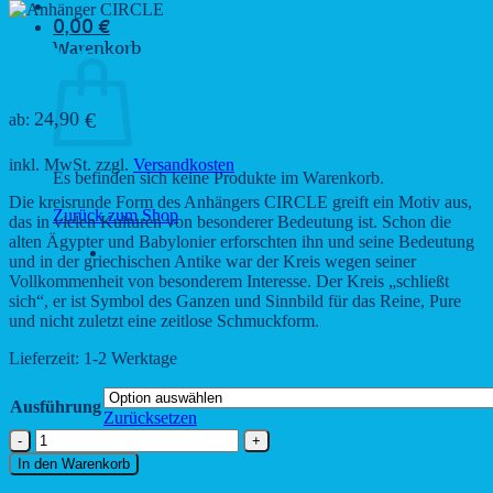
0,00
€
Warenkorb
Anhänger CIRCLE
24,90
€
ab:
inkl. MwSt.
zzgl.
Versandkosten
Es befinden sich keine Produkte im Warenkorb.
Die kreisrunde Form des Anhängers CIRCLE greift ein Motiv aus,
Zurück zum Shop
das in vielen Kulturen von besonderer Bedeutung ist. Schon die
alten Ägypter und Babylonier erforschten ihn und seine Bedeutung
und in der griechischen Antike war der Kreis wegen seiner
Vollkommenheit von besonderem Interesse. Der Kreis „schließt
sich“, er ist Symbol des Ganzen und Sinnbild für das Reine, Pure
und nicht zuletzt eine zeitlose Schmuckform.
Lieferzeit:
1-2 Werktage
Ausführung
Zurücksetzen
Anhänger
CIRCLE
In den Warenkorb
Menge