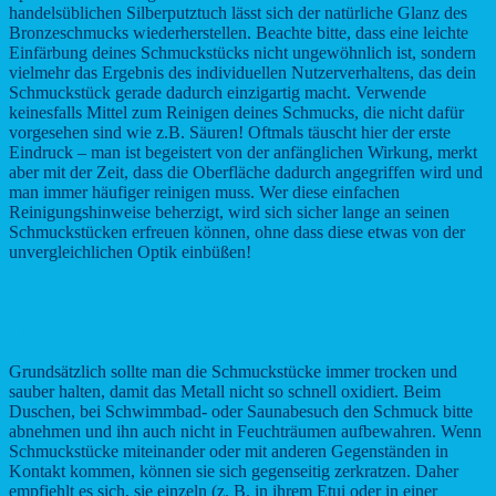
handelsüblichen Silberputztuch lässt sich der natürliche Glanz des
Bronzeschmucks wiederherstellen. Beachte bitte, dass eine leichte
Einfärbung deines Schmuckstücks nicht ungewöhnlich ist, sondern
vielmehr das Ergebnis des individuellen Nutzerverhaltens, das dein
Schmuckstück gerade dadurch einzigartig macht. Verwende
keinesfalls Mittel zum Reinigen deines Schmucks, die nicht dafür
vorgesehen sind wie z.B. Säuren! Oftmals täuscht hier der erste
Eindruck – man ist begeistert von der anfänglichen Wirkung, merkt
aber mit der Zeit, dass die Oberfläche dadurch angegriffen wird und
man immer häufiger reinigen muss. Wer diese einfachen
Reinigungshinweise beherzigt, wird sich sicher lange an seinen
Schmuckstücken erfreuen können, ohne dass diese etwas von der
unvergleichlichen Optik einbüßen!
Aufbewahrung
Grundsätzlich sollte man die Schmuckstücke immer trocken und
sauber halten, damit das Metall nicht so schnell oxidiert. Beim
Duschen, bei Schwimmbad- oder Saunabesuch den Schmuck bitte
abnehmen und ihn auch nicht in Feuchträumen aufbewahren. Wenn
Schmuckstücke miteinander oder mit anderen Gegenständen in
Kontakt kommen, können sie sich gegenseitig zerkratzen. Daher
empfiehlt es sich, sie einzeln (z. B. in ihrem Etui oder in einer