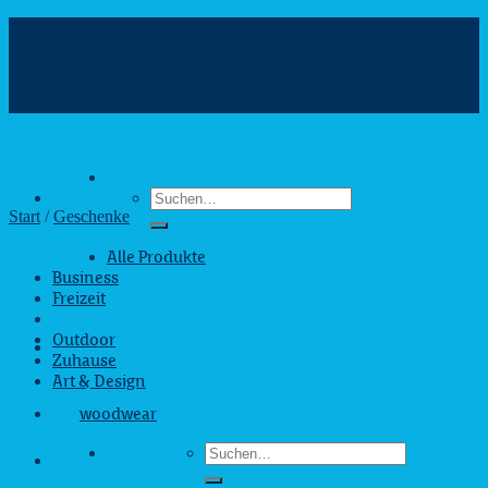
Zum
Inhalt
info@webshop.saarland
springen
+49 681 880090
Hilfe & Kontakt
Suchen
nach:
Start
/
Geschenke
Alle Produkte
Business
Freizeit
Geschenke
Outdoor
Zuhause
Art & Design
woodwear
Suchen
nach: