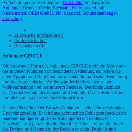
Artikelnummer:
n. v.
Kategorie:
Geschenke
Schlagwörter:
Anhänger
,
Bronze
,
Circle
,
Edelstahl
,
Kette
,
Lederband
,
Nickelmetall
,
OEM GmbH
,
Pin
,
Saarland
,
Schlüsselanhänger
,
Upcycling
Beschreibung
Zusätzliche Informationen
Produktsicherheit
Rezensionen (0)
Anhänger CIRCLE
Die kreisrunde Form des Anhängers CIRCLE greift ein Motiv aus,
das in vielen Kulturen von besonderer Bedeutung ist. Schon die
alten Ägypter und Babylonier erforschten ihn und seine Bedeutung
und in der griechischen Antike war der Kreis wegen seiner
Vollkommenheit von besonderem Interesse. Der Kreis „schließt
sich“, er ist Symbol des Ganzen und Sinnbild für das Reine, Pure
und nicht zuletzt eine zeitlose Schmuckform.
Zeitgemäßes Plus: Der Bronze-Anhänger ist ein echtes regionales
Upcyclingprodukt. Er wird aus gebrauchten Schlagzeugbecken im
Saarland handgefertigt. Jeder Anhänger ist ein exklusives
Einzelstück mit ganz individueller Oberflächenstruktur, die durch
das Drehen und Hämmern der Becken entsteht. Deshalb sind