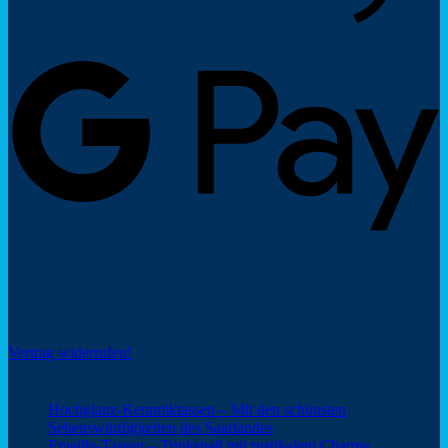
G
P
Social Share
Vertrag widerrufen!
Neuigkeiten
Hochglanz-Keramiktassen – Mit den schönsten
Keine
Sehenswürdigkeiten des Saarlandes
Kommentare
Keine
Emaille-Tassen – Trinkspaß mit rustikalem Charme