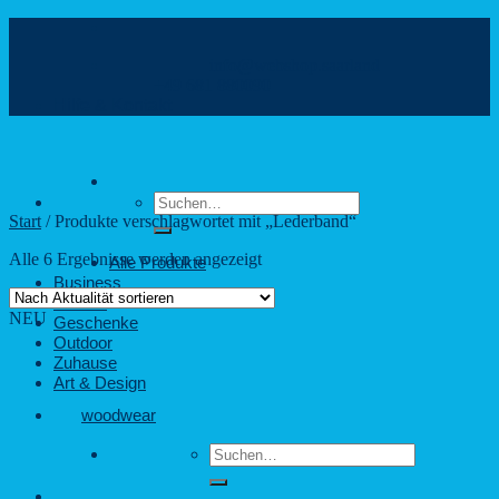
Zum
Inhalt
info@webshop.saarland
springen
+49 681 880090
Hilfe & Kontakt
Suchen
nach:
Start
/
Produkte verschlagwortet mit „Lederband“
Nach
Alle 6 Ergebnisse werden angezeigt
Alle Produkte
Aktualität
Business
sortiert
Freizeit
NEU
Geschenke
Outdoor
Zuhause
Art & Design
woodwear
Suchen
nach: