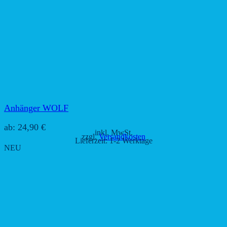
Anhänger WOLF
ab:
24,90
€
inkl. MwSt.
zzgl.
Versandkosten
Lieferzeit:
1-2 Werktage
NEU