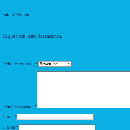
Verantwortliche Person in der EU
Sabine Wobido
Rezensionen
Es gibt noch keine Rezensionen.
Schreibe die erste Rezension für „Emaille-Tasse Sa
Deine Bewertung
*
Deine Rezension
*
Name
*
E-Mail
*