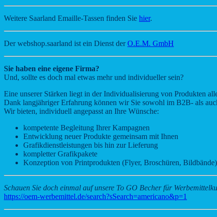
Weitere Saarland Emaille-Tassen finden Sie
hier
.
Der webshop.saarland ist ein Dienst der
O.E.M. GmbH
Sie haben eine eigene Firma?
Und, sollte es doch mal etwas mehr und individueller sein?
Eine unserer Stärken liegt in der Individualisierung von Produkten alle
Dank langjähriger Erfahrung können wir Sie sowohl im B2B- als au
Wir bieten, individuell angepasst an Ihre Wünsche:
kompetente Begleitung Ihrer Kampagnen
Entwicklung neuer Produkte gemeinsam mit Ihnen
Grafikdienstleistungen bis hin zur Lieferung
kompletter Grafikpakete
Konzeption von Printprodukten (Flyer, Broschüren, Bildbände)
Schauen Sie doch einmal auf unsere To GO Becher für Werbemittelk
https://oem-werbemittel.de/search?sSearch=americano&p=1