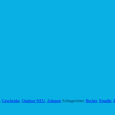
ine der Region
,
Geschenke
,
Outdoor NEU
,
Zuhause
Schlagwörter:
Becher
,
Emaille
,