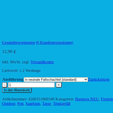
Emaille-Tasse Saarlouis – Skyl
Gesamtbewertungen
(
0
Kundenrezensionen)
12,90
€
inkl. MwSt.
zzgl.
Versandkosten
Lieferzeit:
1-2 Werktage
Ausführung
Zurücksetzen
Emaille-
Tasse
In den Warenkorb
Saarlouis
-
Artikelnummer:
4260351860340
Kategorien:
Business NEU
,
Freizeit
Skyline
Outdoor
,
Pott
,
Saarlouis
,
Tasse
,
Trinkgefäß
der
Region