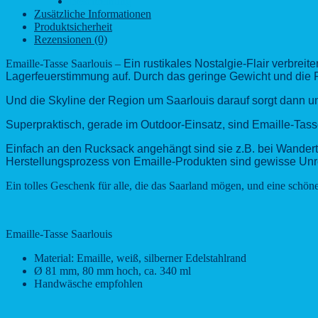
Beschreibung
Menge
Zusätzliche Informationen
Produktsicherheit
Rezensionen (0)
Emaille-Tasse Saarlouis –
Ein rustikales Nostalgie-Flair verbrei
Lagerfeuerstimmung auf.
Durch das geringe Gewicht und die R
Und die Skyline der Region um Saarlouis
darauf
sorgt
dann
un
Superpraktisch, gerade im Outdoor-Einsatz, sind Emaille-Tass
Einfach an den Rucksack angehängt sind sie z.B. bei Wandert
Herstellungsprozess von Emaille-Produkten sind gewisse Unre
Ein tolles Geschenk für alle, die das Saarland mögen, und eine schö
Emaille-Tasse Saarlouis
Material: Emaille, weiß, silberner Edelstahlrand
Ø 81 mm, 80 mm hoch, ca. 340 ml
Handwäsche empfohlen