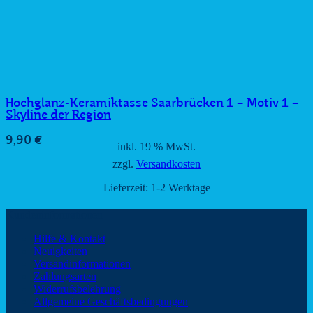
Hochglanz-Keramiktasse Saarbrücken 1 – Motiv 1 –
Skyline der Region
9,90
€
inkl. 19 % MwSt.
zzgl.
Versandkosten
Lieferzeit:
1-2 Werktage
Kundeninformationen
Hilfe & Kontakt
Neuigkeiten
Versandinformationen
Zahlungsarten
Widerrufsbelehrung
Allgemeine Geschäftsbedingungen