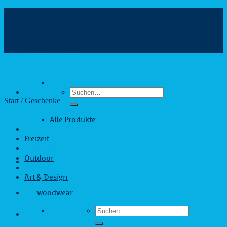
Zum
Inhalt
info@webshop.saarland
springen
+49 681 880090
Hilfe & Kontakt
Suchen
nach:
Start
/
Geschenke
Alle Produkte
Business
Freizeit
Geschenke
Outdoor
Zuhause
Art & Design
woodwear
Suchen
nach: