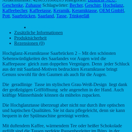
2
Geschenke
,
Zuhause
Schlagwörter:
Becher
,
Geschirr
,
Hochglanz
,
-
Kaffeebecher
,
Kaffeetasse
,
Keramik
,
Keramiktasse
,
OEM GmbH
,
Motiv
Pott
,
Saarbrücken
,
Saarland
,
Tasse
,
Trinkgefäß
2
-
Beschreibung
Skyline
Zusätzliche Informationen
der
Produktsicherheit
Region
Rezensionen (0)
Menge
Hochglanz-Keramiktasse Saarbrücken 2 – Mit den schönsten
Sehenswürdigkeiten des Saarlandes vor Augen wird die
Kaffeepause gleich zum doppelten Vergnügen. Denn jeder Schluck
aus der mit Saarland-Motiven bedruckten Keramiktasse bringt
Genuss sowohl für den Gaumen als auch für die Augen.
Die geradlinige Tasse im stylischen Grau-Weiß-Design liegt dank
der großzügigen Grifföffnung sehr angenehm in der Hand. Auch
kräftige Männerhände können da mühelos zupacken.
Die Hochglanztasse überzeugt aber nicht nur durch ihre optischen
und haptischen Qualitäten. Sie ist dazu pflegeleicht, denn sie kann
bequem in der Spülmaschine gereinigt werden.
Mit duftendem Kaffee, wärmendem Tee oder heißer Schokolade
gefüllt sind die Tassen perfekte Pausenbegleiter im Büro, in der