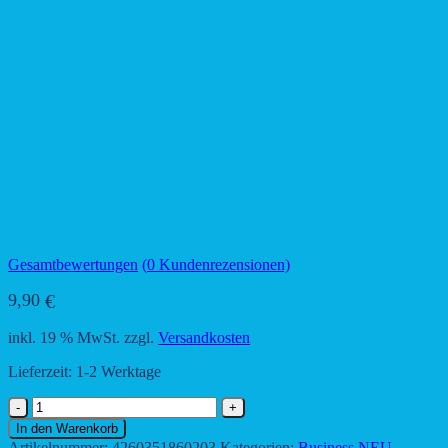
Hochglanz-Keramiktasse
Saarbrücken 2 – Motiv 2 –
Skyline der Region
Gesamtbewertungen
(
0
Kundenrezensionen)
9,90
€
inkl. 19 % MwSt.
zzgl.
Versandkosten
Lieferzeit:
1-2 Werktage
Hochglanz-
Keramiktasse
In den Warenkorb
Saarbrücken
Artikelnummer:
4260351860203
Kategorien:
Business NEU
,