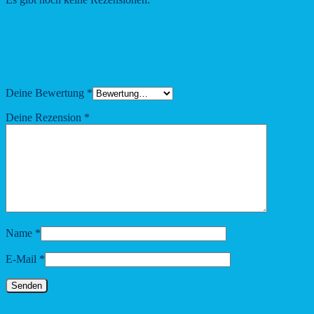
Schreibe die erste Rezension für „Hochglanz-
Keramiktasse Saarbrücken 2 – Motiv 2 – Skyline
der Region“
Deine Bewertung
*
Deine Rezension
*
Name
*
E-Mail
*