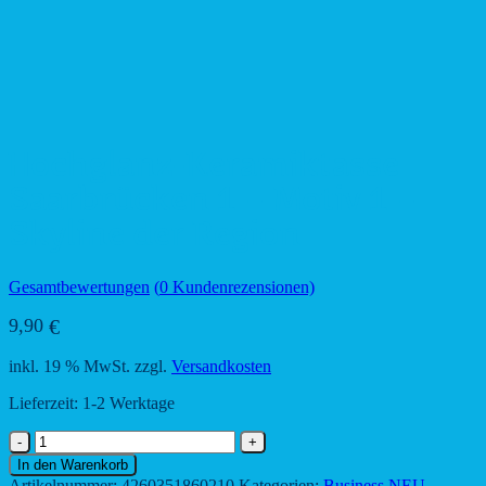
Hochglanz-Keramiktasse
Saarbrücken 1 – Motiv 1 –
Skyline der Region
Gesamtbewertungen
(
0
Kundenrezensionen)
9,90
€
inkl. 19 % MwSt.
zzgl.
Versandkosten
Lieferzeit:
1-2 Werktage
Hochglanz-
Keramiktasse
In den Warenkorb
Saarbrücken
Artikelnummer:
4260351860210
Kategorien:
Business NEU
,