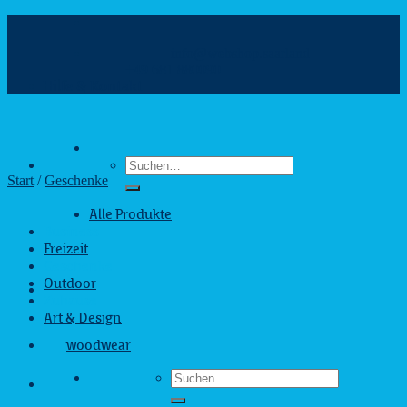
Zum
Inhalt
info@webshop.saarland
springen
+49 681 880090
Hilfe & Kontakt
Suchen
nach:
Start
/
Geschenke
Alle Produkte
Business
Freizeit
Geschenke
Outdoor
Zuhause
Art & Design
woodwear
Suchen
nach: