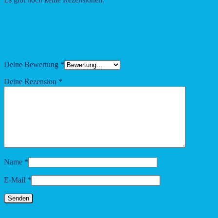
Schreibe die erste Rezension für „Hochglanz-
Keramiktasse Saarbrücken 1 – Motiv 1 – Skyline
der Region“
Deine Bewertung
*
Deine Rezension
*
Name
*
E-Mail
*