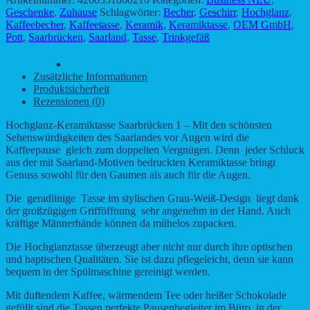
1
Geschenke
,
Zuhause
Schlagwörter:
Becher
,
Geschirr
,
Hochglanz
,
-
Kaffeebecher
,
Kaffeetasse
,
Keramik
,
Keramiktasse
,
OEM GmbH
,
Motiv
Pott
,
Saarbrücken
,
Saarland
,
Tasse
,
Trinkgefäß
1
-
Beschreibung
Skyline
Zusätzliche Informationen
der
Produktsicherheit
Region
Rezensionen (0)
Menge
Hochglanz-Keramiktasse Saarbrücken 1 – Mit den schönsten
Sehenswürdigkeiten des Saarlandes vor Augen wird die
Kaffeepause gleich zum doppelten Vergnügen. Denn jeder Schluck
aus der mit Saarland-Motiven bedruckten Keramiktasse bringt
Genuss sowohl für den Gaumen als auch für die Augen.
Die geradlinige Tasse im stylischen Grau-Weiß-Design liegt dank
der großzügigen Grifföffnung sehr angenehm in der Hand. Auch
kräftige Männerhände können da mühelos zupacken.
Die Hochglanztasse überzeugt aber nicht nur durch ihre optischen
und haptischen Qualitäten. Sie ist dazu pflegeleicht, denn sie kann
bequem in der Spülmaschine gereinigt werden.
Mit duftendem Kaffee, wärmendem Tee oder heißer Schokolade
gefüllt sind die Tassen perfekte Pausenbegleiter im Büro, in der