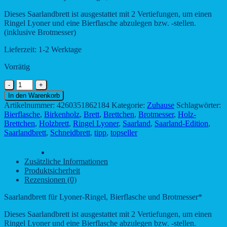
Dieses Saarlandbrett ist ausgestattet mit 2 Vertiefungen, um einen
Ringel Lyoner und eine Bierflasche abzulegen bzw. -stellen.
(inklusive Brotmesser)
Lieferzeit:
1-2 Werktage
Vorrätig
Saarlandbrett
für
In den Warenkorb
Lyoner-
Artikelnummer:
4260351862184
Kategorie:
Zuhause
Schlagwörter:
Ringel,
Bierflasche
,
Birkenholz
,
Brett
,
Brettchen
,
Brotmesser
,
Holz-
Bierflasche
Brettchen
,
Holzbrett
,
Ringel Lyoner
,
Saarland
,
Saarland-Edition
,
und
Saarlandbrett
,
Schneidbrett
,
tipp
,
topseller
Brotmesser*
Menge
Beschreibung
Zusätzliche Informationen
Produktsicherheit
Rezensionen (0)
Saarlandbrett für Lyoner-Ringel, Bierflasche und Brotmesser*
Dieses Saarlandbrett ist ausgestattet mit 2 Vertiefungen, um einen
Ringel Lyoner und eine Bierflasche abzulegen bzw. -stellen.