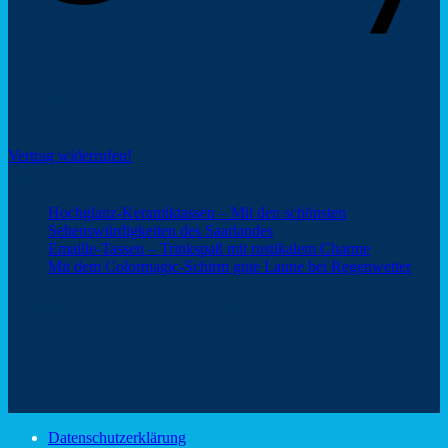
Social Share
Vertrag widerrufen!
Neuigkeiten
Hochglanz-Keramiktassen – Mit den schönsten
Keine
Sehenswürdigkeiten des Saarlandes
Kommentare
Keine
Emaille-Tassen – Trinkspaß mit rustikalem Charme
zu
Kommentar
Keine
Mit dem Colormagic-Schirm gute Laune bei Regenwetter
Hochglanz-
zu
Komm
Keramiktassen
Emaille-
zu
Webshop Saarland – ein Service von
–
Tassen
Mit
Mit
–
dem
den
Trinkspaß
Color
schönsten
mit
Schir
Sehenswürdigkeiten
rustikalem
gute
des
Charme
Laun
Saarlandes
bei
Datenschutzerklärung
Regen