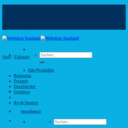
Zum
Inhalt
info@webshop.saarland
springen
+49 681 880090
Hilfe & Kontakt
Suchen
Start
/
Zuhause
nach:
Alle Produkte
Business
Freizeit
Geschenke
Outdoor
Zuhause
Art & Design
woodwear
Suchen
nach: