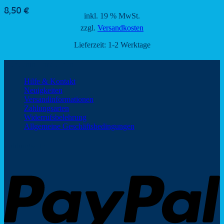
8,50
€
inkl. 19 % MwSt.
zzgl.
Versandkosten
Lieferzeit:
1-2 Werktage
Kundeninformationen
Hilfe & Kontakt
Neuigkeiten
Versandinformationen
Zahlungsarten
Widerrufsbelehrung
Allgemeine Geschäftsbedingungen
Zahlungsarten
P