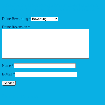
Schreibe die erste Rezension für „Saarlandbrett
für Lyoner-Ringel, Bierflasche und Brotmesser*“
Deine Bewertung
*
Deine Rezension
*
Name
*
E-Mail
*
Ähnliche Produkte